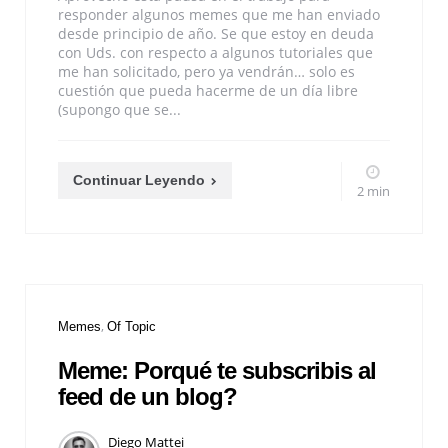
responder algunos memes que me han enviado
desde principio de año. Se que estoy en deuda
con Uds. con respecto a algunos tutoriales que
me han solicitado, pero ya vendrán… solo es
cuestión que pueda hacerme de un día libre
(supongo que se...
Continuar Leyendo
2 min
Memes
Of Topic
Meme: Porqué te subscribis al
feed de un blog?
Diego Mattei