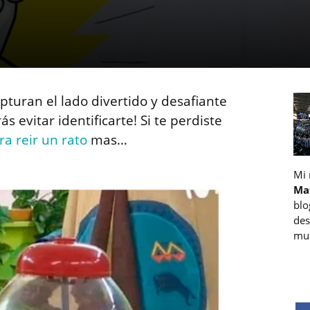
turan el lado divertido y desafiante
s evitar identificarte! Si te perdiste
ra reir un rato
mas…
Mi
Ma
blo
des
muc