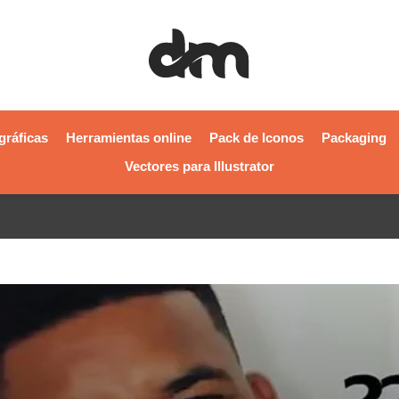
gráficas
Herramientas online
Pack de Iconos
Packaging
Vectores para Illustrator