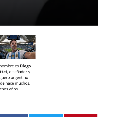
 nombre es
Diego
ttei
, diseñador y
guero argentino
de hace muchos,
hos años.