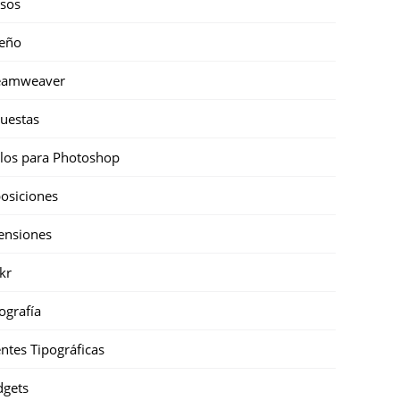
sos
eño
eamweaver
uestas
ilos para Photoshop
osiciones
ensiones
ckr
ografía
ntes Tipográficas
gets