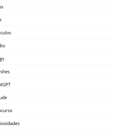
ps
e
ículos
dio
gs
shes
atGPT
ude
ncurso
iosidades