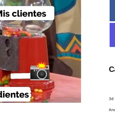
C
3d
And