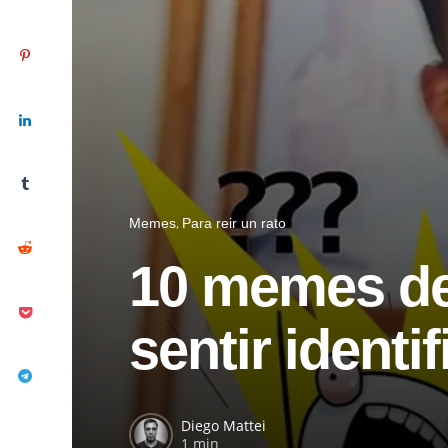
Memes
Para reir un rato
10 memes de
sentir identi
Diego Mattei
1 min