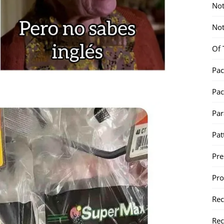
Not
Not
Of 
Pac
Pac
Par
Pat
Pr
Pr
Re
Rec