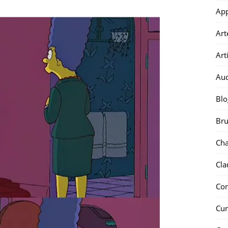
Ap
Art
Art
Au
Blo
Bru
Ch
Cla
Co
Cur