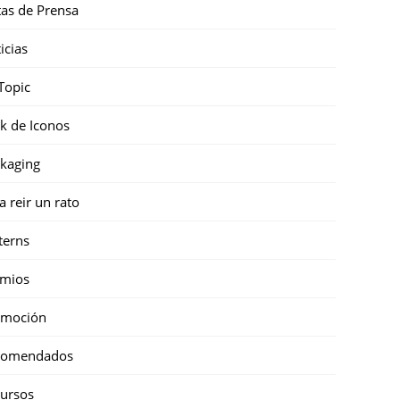
as de Prensa
icias
Topic
k de Iconos
kaging
a reir un rato
terns
emios
omoción
comendados
ursos