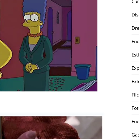
Cur
Dis
Dr
Enc
Est
Exp
Ext
Fli
Fot
Fue
Gad