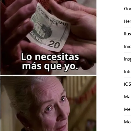
Go
Her
Ilu
Ini
Ins
Int
iOS
Mar
Me
Mon