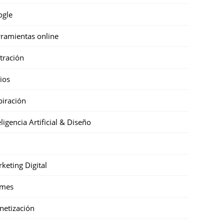
ogle
ramientas online
stración
cios
piración
eligencia Artificial & Diseño
keting Digital
mes
etización