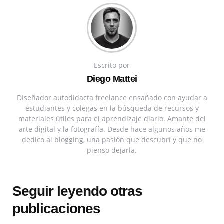
Escrito por
Diego Mattei
Diseñador autodidacta freelance ensañado con ayudar a
estudiantes y colegas en la búsqueda de recursos y
materiales útiles para el aprendizaje diario. Amante del
arte digital y la fotografía. Desde hace algunos años me
dedico al blogging, una pasión que descubrí y que no
pienso dejarla.
Seguir leyendo otras
publicaciones