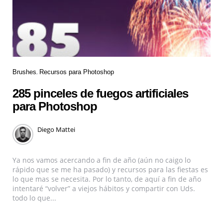
Brushes
Recursos para Photoshop
285 pinceles de fuegos artificiales
para Photoshop
Diego Mattei
Ya nos vamos acercando a fin de año (aún no caigo lo
rápido que se me ha pasado) y recursos para las fiestas es
lo que mas se necesita. Por lo tanto, de aquí a fin de año
intentaré “volver” a viejos hábitos y compartir con Uds.
todo lo que...