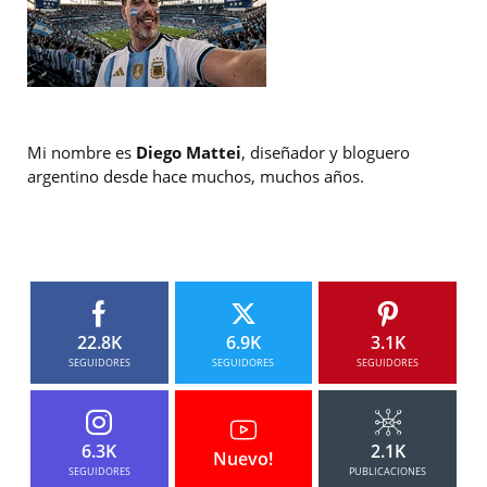
Mi nombre es
Diego Mattei
, diseñador y bloguero
argentino desde hace muchos, muchos años.
22.8K
6.9K
3.1K
SEGUIDORES
SEGUIDORES
SEGUIDORES
6.3K
2.1K
Nuevo!
SEGUIDORES
PUBLICACIONES