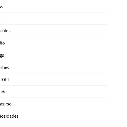
ps
e
ículos
dio
gs
shes
atGPT
ude
ncurso
iosidades