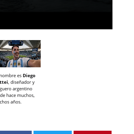
 nombre es
Diego
ttei
, diseñador y
guero argentino
de hace muchos,
hos años.