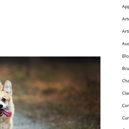
Ap
Art
Art
Au
Blo
Bru
Ch
Cla
Co
Cur