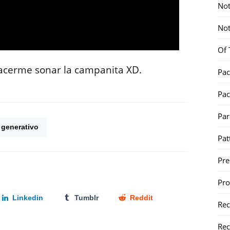
Not
Not
Of 
hacerme sonar la campanita XD.
Pac
Pac
Par
 generativo
Pat
Pr
Pr
Linkedin
Tumblr
Reddit
Re
Rec