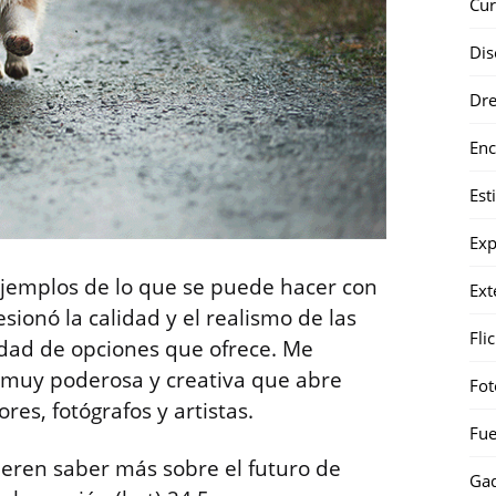
Cur
Dis
Dr
Enc
Est
Exp
jemplos de lo que se puede hacer con
Ext
esionó la calidad y el realismo de las
Fli
dad de opciones que ofrece. Me
 muy poderosa y creativa que abre
Fot
es, fotógrafos y artistas.
Fue
ieren saber más sobre el futuro de
Gad