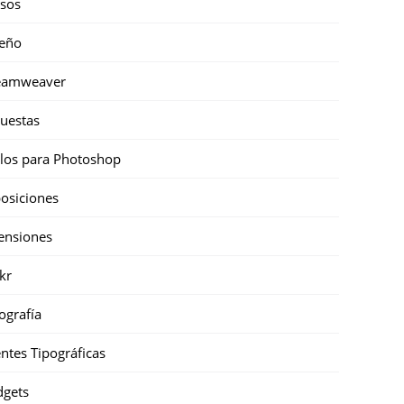
sos
eño
eamweaver
uestas
ilos para Photoshop
osiciones
ensiones
ckr
ografía
ntes Tipográficas
gets