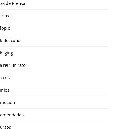
as de Prensa
icias
Topic
k de Iconos
kaging
a reir un rato
terns
emios
omoción
comendados
ursos