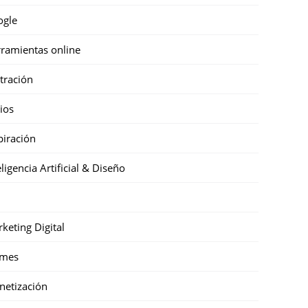
ogle
ramientas online
stración
cios
piración
eligencia Artificial & Diseño
keting Digital
mes
etización