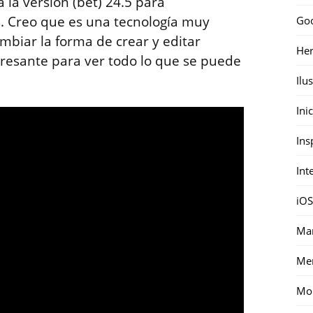
 la versión (bet) 24.5 para
. Creo que es una tecnología muy
Go
biar la forma de crear y editar
Her
eresante para ver todo lo que se puede
Ilu
Ini
Ins
Int
iOS
Mar
Me
Mon