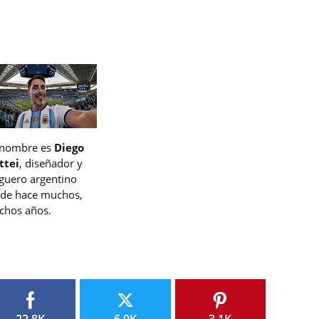
 nombre es
Diego
ttei
, diseñador y
guero argentino
de hace muchos,
hos años.
22.8K
6.9K
3.1K