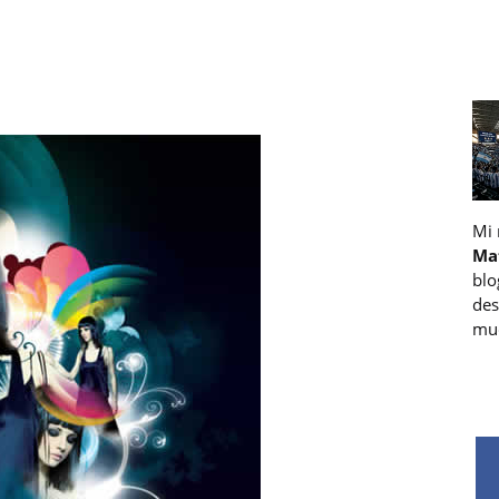
Mi
Ma
blo
des
muc