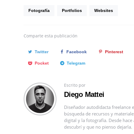
Fotografía
Portfolios
Websites
Comparte
esta publicación
Twitter
Facebook
Pinterest
Pocket
Telegram
Escrito por
Diego Mattei
Diseñador autodidacta freelance e
búsqueda de recursos y materiales 
digital y la fotografía. Desde ha
descubrí y que no pienso dejarla.