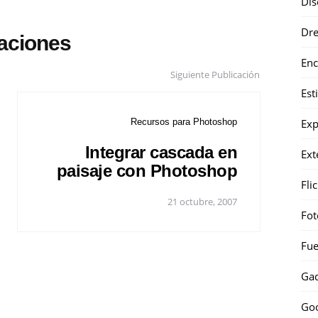
Dis
Dr
caciones
Enc
Siguiente Publicación
Est
Recursos para Photoshop
Exp
Integrar cascada en
Ext
paisaje con Photoshop
Fli
21 octubre, 2007
Fot
Fue
Gad
Go