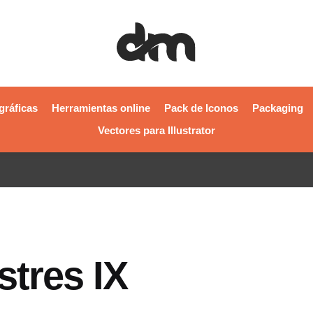
gráficas
Herramientas online
Pack de Iconos
Packaging
Vectores para Illustrator
stres IX