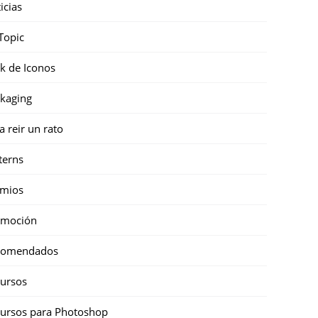
icias
Topic
k de Iconos
kaging
a reir un rato
terns
emios
omoción
comendados
ursos
ursos para Photoshop