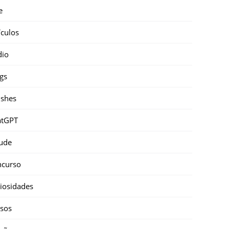
e
ículos
dio
gs
shes
atGPT
ude
ncurso
iosidades
sos