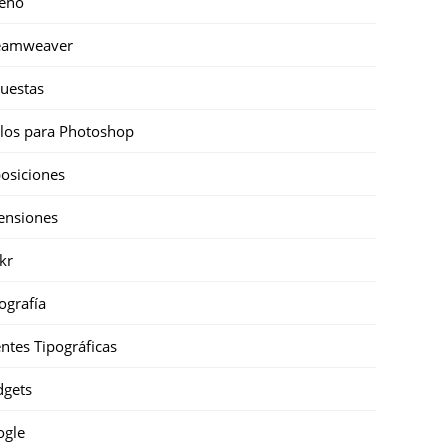
eño
eamweaver
uestas
ilos para Photoshop
osiciones
ensiones
ckr
ografía
ntes Tipográficas
gets
ogle