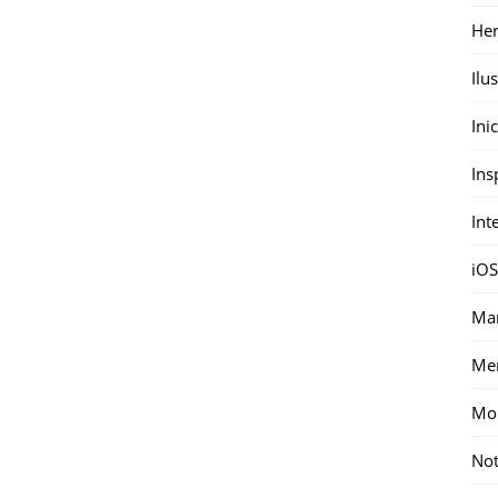
Her
Ilu
Ini
Ins
Int
iOS
Mar
Me
Mon
Not