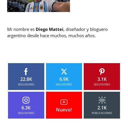
Mi nombre es
Diego Mattei
, diseñador y bloguero
argentino desde hace muchos, muchos años.
22.8K
6.9K
3.1K
SEGUIDORES
SEGUIDORES
SEGUIDORES
6.3K
2.1K
Nuevo!
SEGUIDORES
PUBLICACIONES