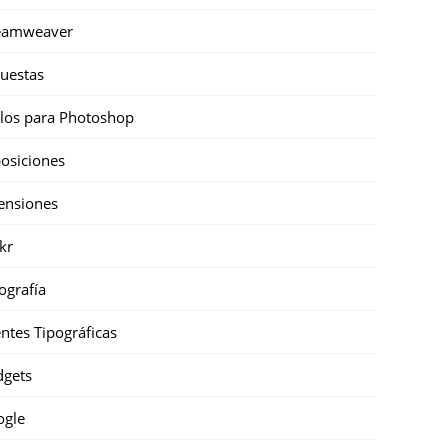
eamweaver
uestas
ilos para Photoshop
osiciones
ensiones
ckr
ografía
ntes Tipográficas
gets
ogle