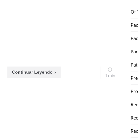
Of 
Pac
Pac
Par
Pat
Continuar Leyendo
1 min
Pr
Pr
Re
Rec
Rec