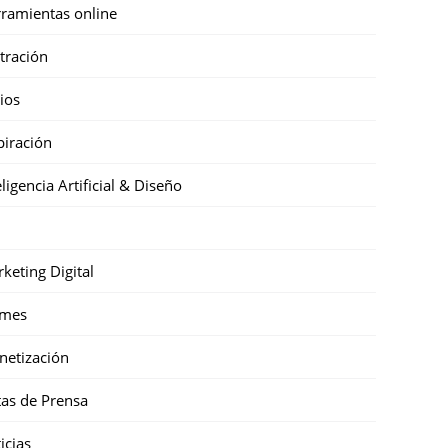
ramientas online
stración
cios
piración
eligencia Artificial & Diseño
keting Digital
mes
etización
as de Prensa
icias