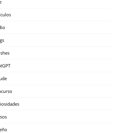
e
ículos
dio
gs
shes
atGPT
ude
ncurso
iosidades
sos
eño