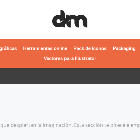
gráficas
Herramientas online
Pack de Iconos
Packaging
Vectores para Illustrator
que despiertan la imaginación. Esta sección te ofrece ejemp