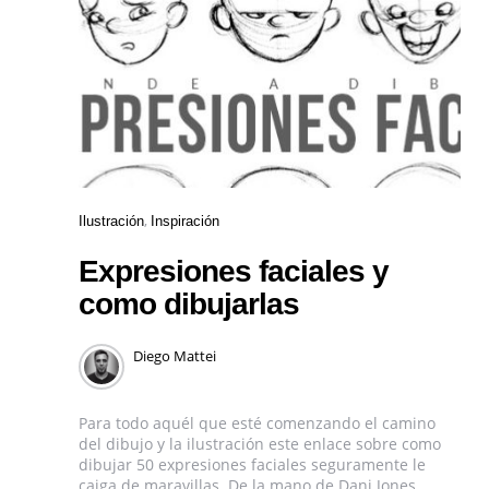
Ilustración
Inspiración
Expresiones faciales y
como dibujarlas
Diego Mattei
Para todo aquél que esté comenzando el camino
del dibujo y la ilustración este enlace sobre como
dibujar 50 expresiones faciales seguramente le
caiga de maravillas. De la mano de Dani Jones