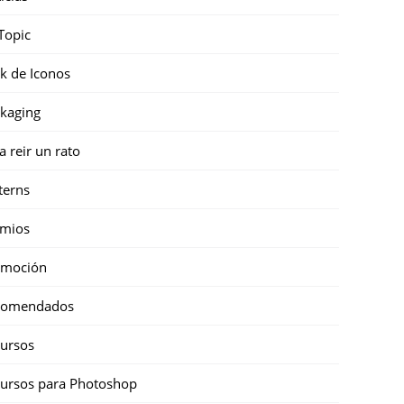
Topic
k de Iconos
kaging
a reir un rato
terns
emios
omoción
comendados
ursos
ursos para Photoshop