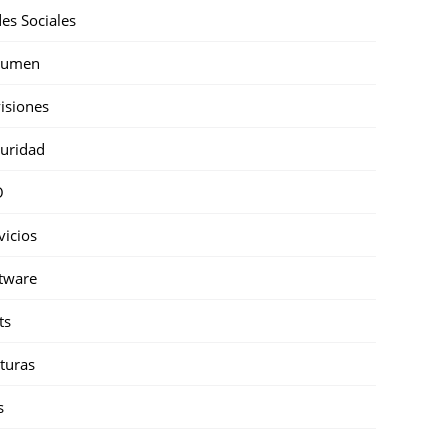
es Sociales
sumen
isiones
uridad
O
vicios
tware
ts
turas
s