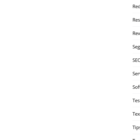
Red
Re
Rev
Seg
SE
Ser
Sof
Tes
Tex
Tip