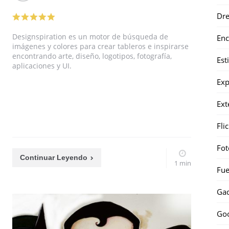
Dr
Designspiration es un motor de búsqueda de
Enc
imágenes y colores para crear tableros e inspirarse
encontrando arte, diseño, logotipos, fotografía,
Est
aplicaciones y UI.
Exp
Ext
Fli
Fot
Continuar Leyendo
1 min
Fue
Gad
Go