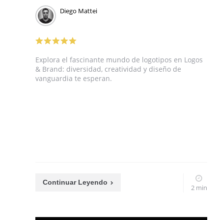
Diego Mattei
Explora el fascinante mundo de logotipos en Logos
& Brand: diversidad, creatividad y diseño de
vanguardia te esperan.
Continuar Leyendo
2 min