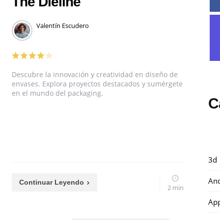
The Dieline
Valentín Escudero
Descubre la innovación y creatividad en diseño de
envases. Explora proyectos destacados y sumérgete
en el mundo del packaging.
C
3d
And
Continuar Leyendo
2 min
Ap