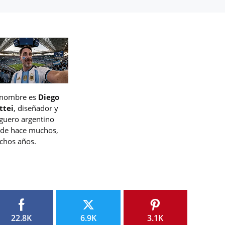
 nombre es
Diego
ttei
, diseñador y
guero argentino
de hace muchos,
hos años.
22.8K
6.9K
3.1K