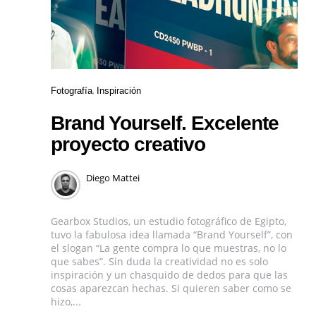
Fotografía
Inspiración
Brand Yourself. Excelente
proyecto creativo
Diego Mattei
Gearbox Studios, un estudio fotográfico de Egipto,
tuvo la fabulosa idea llamada “Brand Yourself”, con
el slogan “La gente compra lo que muestras, no lo
que sabes”. Sin duda la creatividad no es solo
inspiración y un chasquido de dedos para que las
cosas aparezcan hechas. Si quieren saber como se
hizo,...