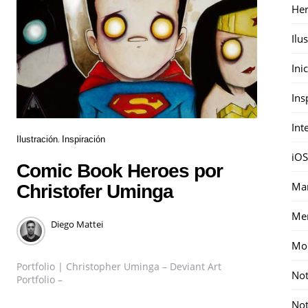
Her
Ilu
Ini
Ins
Int
Ilustración
Inspiración
iOS
Comic Book Heroes por
Mar
Christofer Uminga
Me
Diego Mattei
Mon
Portfolio | Christopher Uminga – Deviant Art
Not
Portfolio –
Not