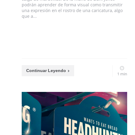
podrán aprender de forma visual como transmitir
una expresión en el rostro de una caricatura, algo
que a...
Continuar Leyendo
1 min