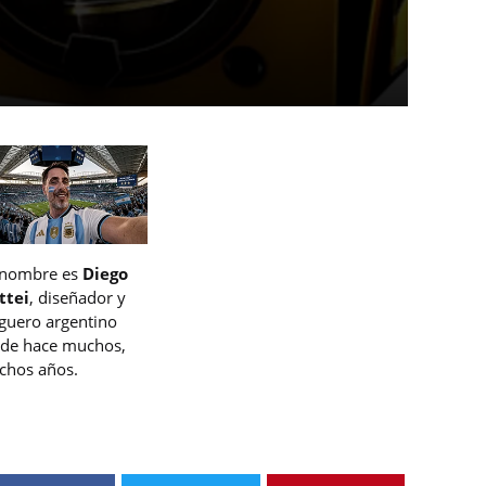
 nombre es
Diego
ttei
, diseñador y
guero argentino
de hace muchos,
hos años.