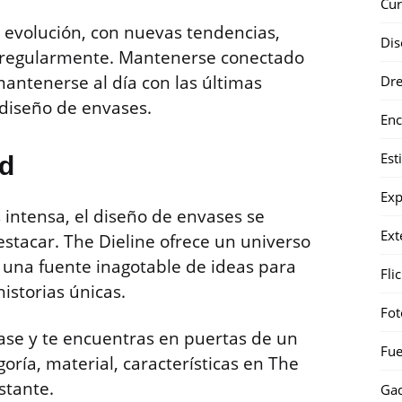
Cur
 evolución, con nuevas tendencias,
Dis
n regularmente. Mantenerse conectado
mantenerse al día con las últimas
Dr
diseño de envases.
Enc
Est
ad
Exp
intensa, el diseño de envases se
Ext
stacar. The Dieline ofrece un universo
, una fuente inagotable de ideas para
Fli
istorias únicas.
Fot
vase y te encuentras en puertas de un
Fue
oría, material, características en The
stante.
Gad