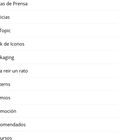
as de Prensa
icias
Topic
k de Iconos
kaging
a reir un rato
terns
emios
omoción
comendados
ursos