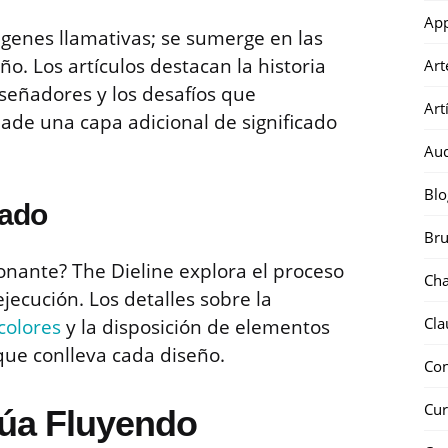
Ap
genes llamativas; se sumerge en las
o. Los artículos destacan la historia
Art
iseñadores y los desafíos que
Art
de una capa adicional de significado
Au
Blo
lado
Bru
nante? The Dieline explora el proceso
Ch
jecución. Los detalles sobre la
Cla
colores
y la disposición de elementos
que conlleva cada diseño.
Co
Cur
núa Fluyendo