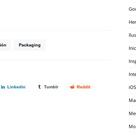
Go
Her
Ilu
ión
Packaging
Ini
Ins
Int
iOS
Linkedin
Tumblr
Reddit
Mar
Me
Mon