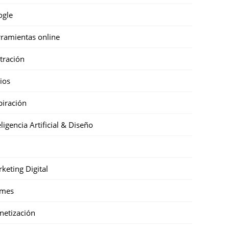
ogle
ramientas online
stración
cios
piración
eligencia Artificial & Diseño
keting Digital
mes
etización