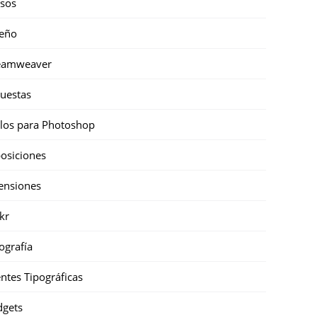
sos
eño
eamweaver
uestas
ilos para Photoshop
osiciones
ensiones
ckr
ografía
ntes Tipográficas
gets