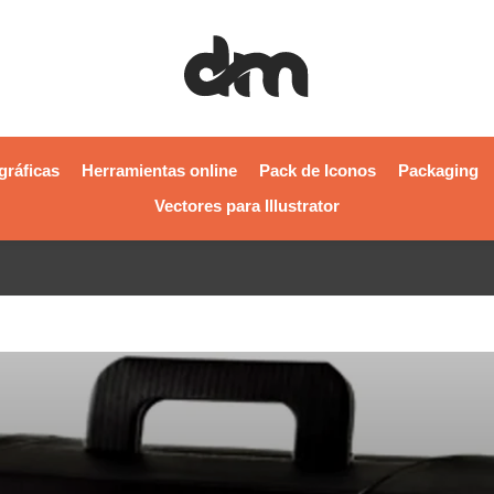
gráficas
Herramientas online
Pack de Iconos
Packaging
Vectores para Illustrator