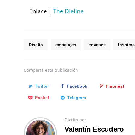
Enlace |
The Dieline
Diseño
embalajes
envases
Inspirac
Comparte
esta publicación
Twitter
Facebook
Pinterest
Pocket
Telegram
Escrito por
Valentín Escudero