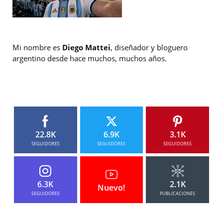
Mi nombre es
Diego Mattei
, diseñador y bloguero
argentino desde hace muchos, muchos años.
22.8K
6.9K
3.1K
SEGUIDORES
SEGUIDORES
SEGUIDORES
6.3K
2.1K
Nuevo!
SEGUIDORES
PUBLICACIONES