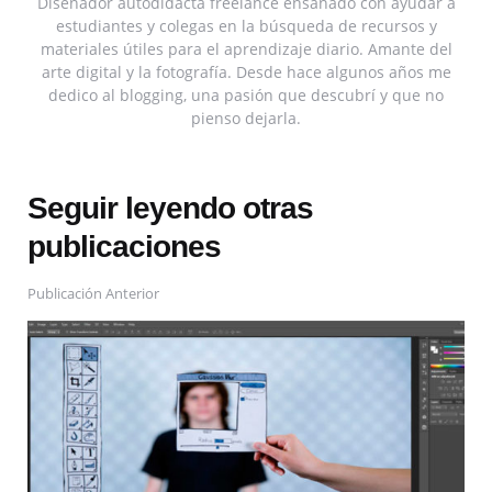
Diseñador autodidacta freelance ensañado con ayudar a
estudiantes y colegas en la búsqueda de recursos y
materiales útiles para el aprendizaje diario. Amante del
arte digital y la fotografía. Desde hace algunos años me
dedico al blogging, una pasión que descubrí y que no
pienso dejarla.
Seguir leyendo otras
publicaciones
Publicación Anterior