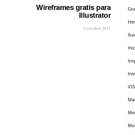
Wireframes gratis para
Go
Illustrator
Her
7 octubre, 2011
Ilu
Ini
Ins
Int
iOS
Mar
Me
Mon