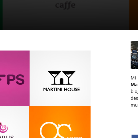
Mi
Ma
blo
des
muc