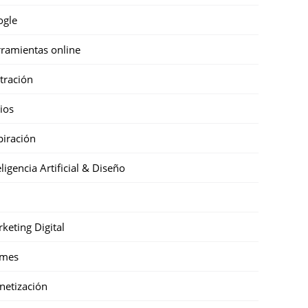
ogle
ramientas online
stración
cios
piración
eligencia Artificial & Diseño
keting Digital
mes
etización