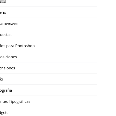
sos
eño
eamweaver
uestas
ilos para Photoshop
osiciones
ensiones
ckr
ografía
ntes Tipográficas
gets