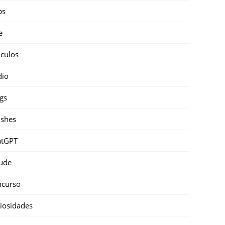
ps
e
ículos
dio
gs
shes
atGPT
ude
ncurso
iosidades