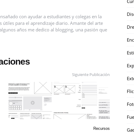
Cur
Dis
nsañado con ayudar a estudiantes y colegas en la
útiles para el aprendizaje diario. Amante del arte
Dr
ce algunos años me dedico al blogging, una pasión que
Enc
Est
caciones
Exp
Siguiente Publicación
Ext
Fli
Fot
Fue
Recursos
Gad