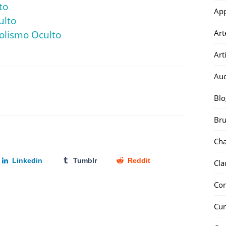
to
Ap
ulto
Art
olismo Oculto
Art
Au
Blo
Bru
Ch
Linkedin
Tumblr
Reddit
Cla
Co
Cur