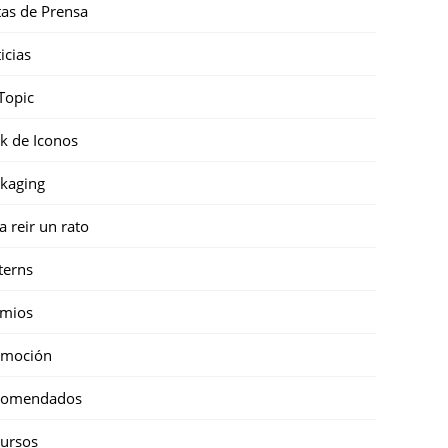
as de Prensa
icias
Topic
k de Iconos
kaging
a reir un rato
terns
emios
omoción
comendados
ursos