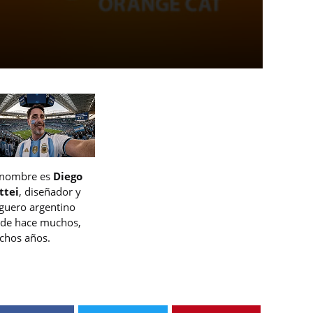
 nombre es
Diego
ttei
, diseñador y
guero argentino
de hace muchos,
hos años.