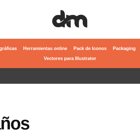
gráficas
Herramientas online
Pack de Iconos
Packaging
Vectores para Illustrator
años