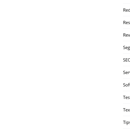
Red
Re
Rev
Seg
SE
Ser
Sof
Tes
Tex
Tip