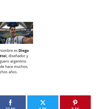
 nombre es
Diego
ttei
, diseñador y
guero argentino
de hace muchos,
hos años.
22.8K
6.9K
3.1K