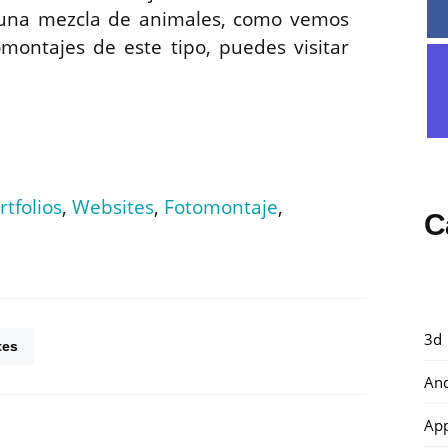
 una mezcla de animales, como vemos
montajes de este tipo, puedes visitar
rtfolios
,
Websites
,
Fotomontaje
,
C
3d
tes
And
Ap