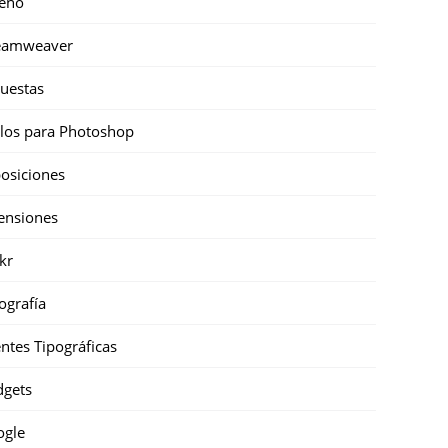
eño
eamweaver
uestas
ilos para Photoshop
osiciones
ensiones
ckr
ografía
ntes Tipográficas
gets
ogle