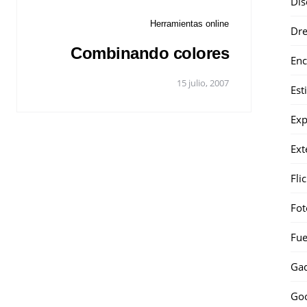
Dis
Herramientas online
Dr
Combinando colores
Enc
15 julio, 2007
Est
Exp
Ext
Fli
Fot
Fue
Gad
Go