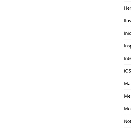
Her
Ilu
Ini
Ins
Int
iOS
Mar
Me
Mon
Not