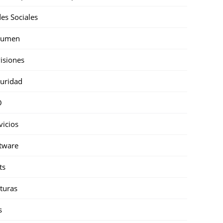
es Sociales
sumen
isiones
uridad
O
vicios
tware
ts
turas
s