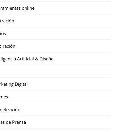
ramientas online
stración
cios
piración
eligencia Artificial & Diseño
keting Digital
mes
etización
as de Prensa