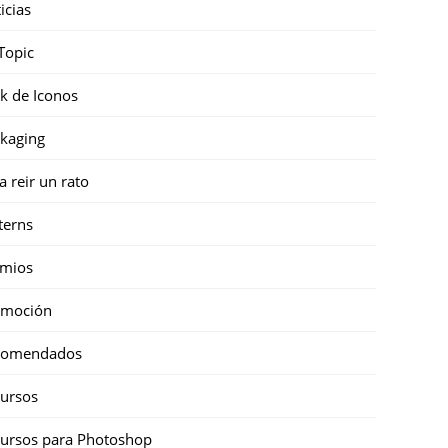
icias
Topic
k de Iconos
kaging
a reir un rato
terns
emios
omoción
comendados
ursos
ursos para Photoshop