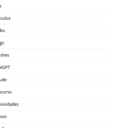
e
ículos
dio
gs
shes
atGPT
ude
ncurso
iosidades
sos