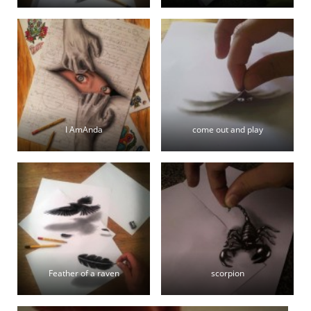
I AmAnda
come out and play
Feather of a raven
scorpion