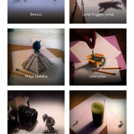
Beezzz
jump froggie, jump
Maya buddha
caterpillar
Daddy has a new pair of