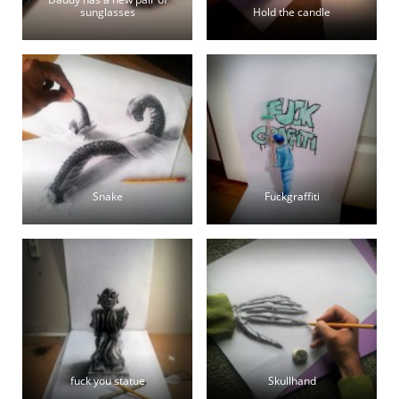
sunglasses
Hold the candle
Snake
Fuckgraffiti
fuck you statue
Skullhand