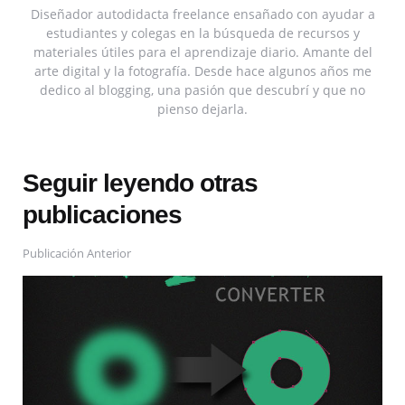
Diseñador autodidacta freelance ensañado con ayudar a
estudiantes y colegas en la búsqueda de recursos y
materiales útiles para el aprendizaje diario. Amante del
arte digital y la fotografía. Desde hace algunos años me
dedico al blogging, una pasión que descubrí y que no
pienso dejarla.
Seguir leyendo otras
publicaciones
Publicación Anterior