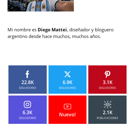
Mi nombre es
Diego Mattei
, diseñador y bloguero
argentino desde hace muchos, muchos años.
22.8K
6.9K
3.1K
SEGUIDORES
SEGUIDORES
SEGUIDORES
6.3K
2.1K
Nuevo!
SEGUIDORES
PUBLICACIONES