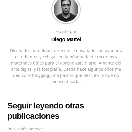
Escrito por
Diego Mattei
Diseñador autodidacta freelance ensañado con ayudar a
estudiantes y colegas en la búsqueda de recursos y
materiales útiles para el aprendizaje diario. Amante del
arte digital y la fotografía. Desde hace algunos años me
dedico al blogging, una pasión que descubrí y que no
pienso dejarla.
Seguir leyendo otras
publicaciones
Publicación Anterior