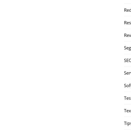
Red
Re
Rev
Seg
SE
Ser
Sof
Tes
Tex
Tip