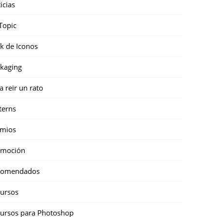
icias
Topic
k de Iconos
kaging
a reir un rato
terns
emios
omoción
comendados
ursos
ursos para Photoshop