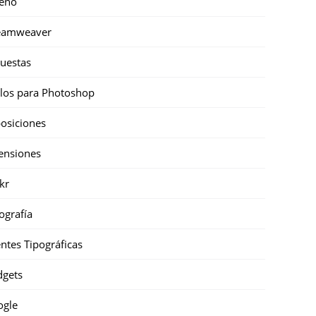
eño
eamweaver
uestas
ilos para Photoshop
osiciones
ensiones
ckr
ografía
ntes Tipográficas
gets
ogle