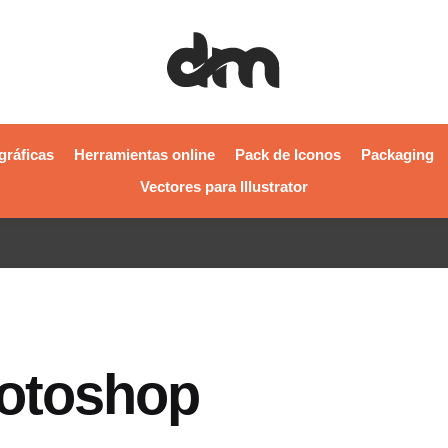
gráficas
Herramientas online
Pack de Iconos
Packaging
Vectores para Illustrator
hotoshop