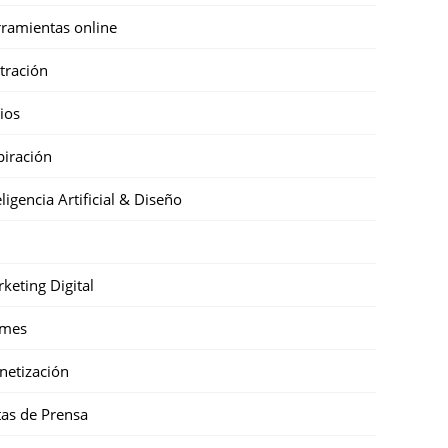
ramientas online
stración
cios
piración
eligencia Artificial & Diseño
keting Digital
mes
etización
as de Prensa