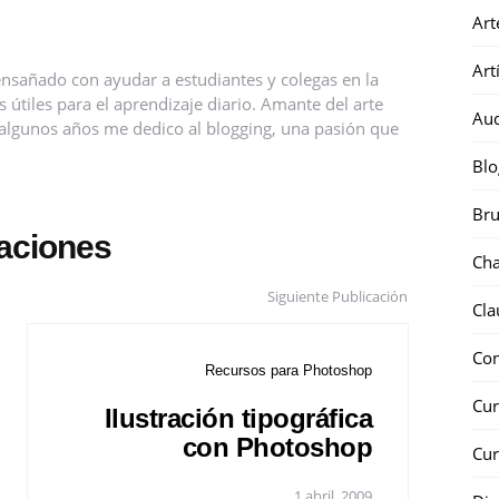
Art
Art
nsañado con ayudar a estudiantes y colegas en la
útiles para el aprendizaje diario. Amante del arte
Au
ce algunos años me dedico al blogging, una pasión que
Blo
Bru
caciones
Ch
Siguiente Publicación
Cla
Co
Recursos para Photoshop
Cur
Ilustración tipográfica
con Photoshop
Cur
1 abril, 2009