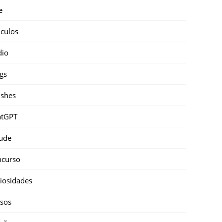
e
ículos
dio
gs
shes
atGPT
ude
ncurso
iosidades
sos