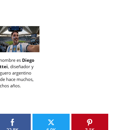
 nombre es
Diego
ttei
, diseñador y
guero argentino
de hace muchos,
hos años.
22.8K
6.9K
3.1K