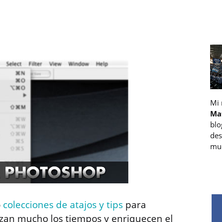
Mi
Ma
blo
des
muc
o
colecciones de atajos y tips
para
lizan mucho los tiempos y enriquecen el