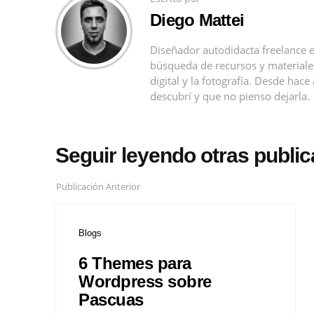
Diego Mattei
Diseñador autodidacta freelance e
búsqueda de recursos y materiales 
digital y la fotografía. Desde ha
descubrí y que no pienso dejarla.
Seguir leyendo otras publi
Publicación Anterior
Blogs
6 Themes para
Wordpress sobre
Pascuas