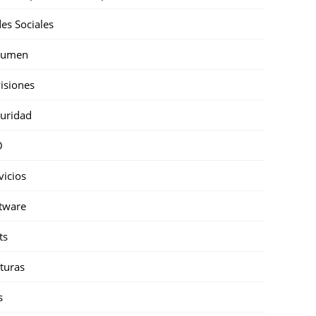
es Sociales
sumen
isiones
uridad
O
vicios
tware
ts
turas
s