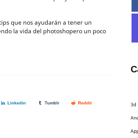
.
tips que nos ayudarán a tener un
endo la vida del photoshopero un poco
C
Linkedin
Tumblr
Reddit
3d
And
Ap