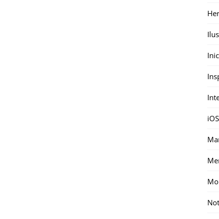
Her
Ilu
Ini
Ins
Int
iOS
Mar
Me
Mon
Not