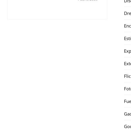
Dis
Dr
Enc
Est
Exp
Ext
Fli
Fot
Fue
Gad
Go