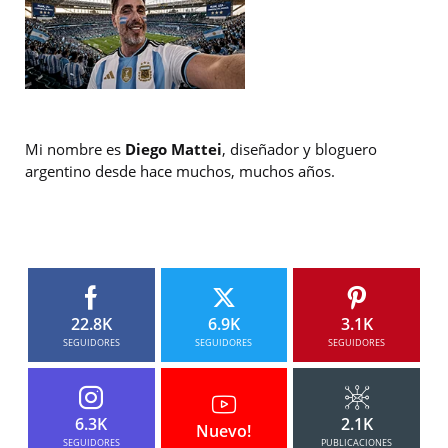
Mi nombre es
Diego Mattei
, diseñador y bloguero
argentino desde hace muchos, muchos años.
22.8K
6.9K
3.1K
SEGUIDORES
SEGUIDORES
SEGUIDORES
6.3K
2.1K
Nuevo!
SEGUIDORES
PUBLICACIONES