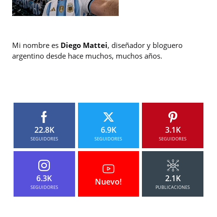
Mi nombre es
Diego Mattei
, diseñador y bloguero
argentino desde hace muchos, muchos años.
22.8K
6.9K
3.1K
SEGUIDORES
SEGUIDORES
SEGUIDORES
6.3K
2.1K
Nuevo!
SEGUIDORES
PUBLICACIONES