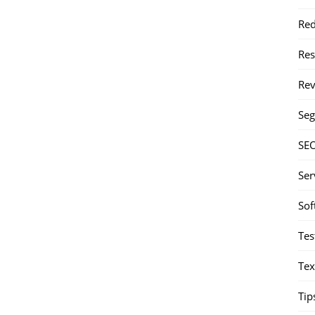
Red
Re
Rev
Seg
SE
Ser
Sof
Tes
Tex
Tip