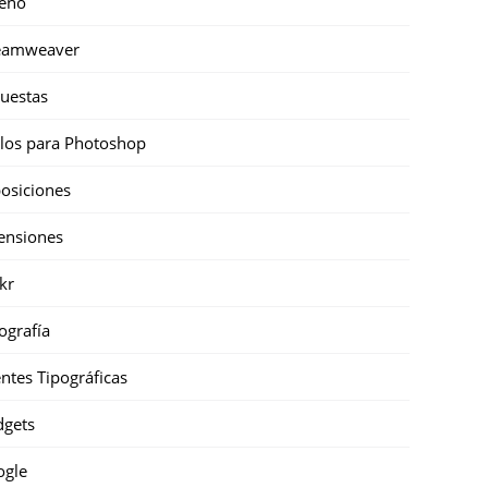
eño
eamweaver
uestas
ilos para Photoshop
osiciones
ensiones
ckr
ografía
ntes Tipográficas
gets
ogle