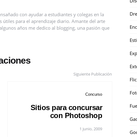
Dis
Dr
nsañado con ayudar a estudiantes y colegas en la
útiles para el aprendizaje diario. Amante del arte
Enc
ce algunos años me dedico al blogging, una pasión que
Est
Exp
caciones
Ext
Siguiente Publicación
Fli
Fot
Concurso
Fue
Sitios para concursar
con Photoshop
Gad
1 junio, 2009
Go