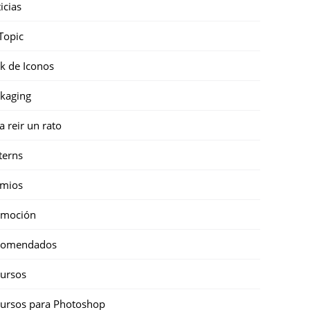
icias
Topic
k de Iconos
kaging
a reir un rato
terns
emios
omoción
comendados
ursos
ursos para Photoshop