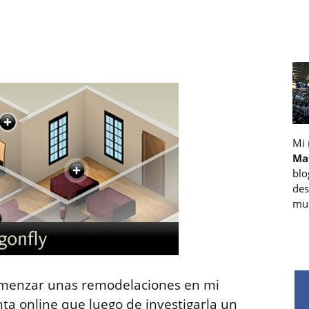
Mi
Ma
blo
des
muc
omenzar unas remodelaciones en mi
ta online que luego de investigarla un