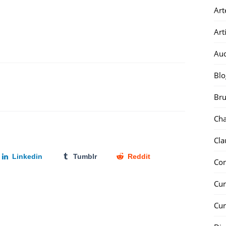
Art
Art
Au
Blo
Bru
Ch
Cla
Linkedin
Tumblr
Reddit
Co
Cur
Cur