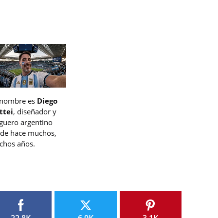
 nombre es
Diego
ttei
, diseñador y
guero argentino
de hace muchos,
hos años.
22.8K
6.9K
3.1K