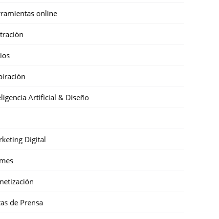
ramientas online
stración
cios
piración
eligencia Artificial & Diseño
keting Digital
mes
etización
as de Prensa