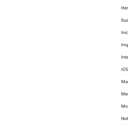
Her
Ilu
Ini
Ins
Int
iOS
Mar
Me
Mon
Not