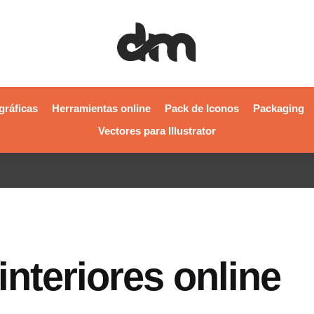
gráficas
Herramientas online
Pack de Iconos
Packaging
Vectores para Illustrator
nteriores online