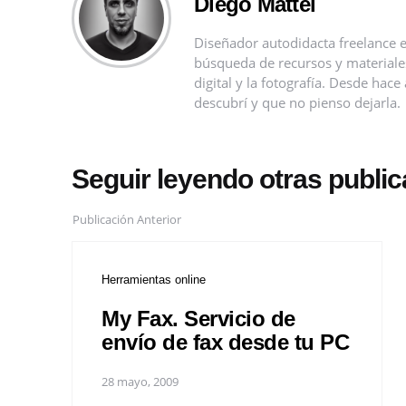
Diego Mattei
Diseñador autodidacta freelance e
búsqueda de recursos y materiales 
digital y la fotografía. Desde ha
descubrí y que no pienso dejarla.
Seguir leyendo otras publi
Publicación Anterior
Herramientas online
My Fax. Servicio de
envío de fax desde tu PC
28 mayo, 2009