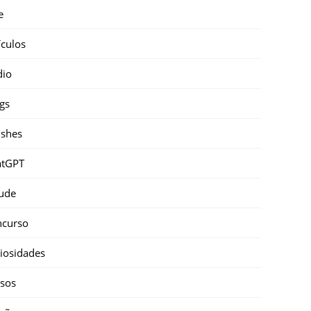
e
ículos
dio
gs
shes
atGPT
ude
ncurso
iosidades
sos