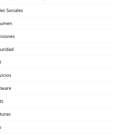
es Sociales
sumen
isiones
uridad
O
vicios
tware
ts
turas
s