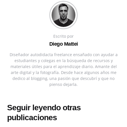
Escrito por
Diego Mattei
Diseñador autodidacta freelance ensañado con ayudar a
estudiantes y colegas en la búsqueda de recursos y
materiales útiles para el aprendizaje diario. Amante del
arte digital y la fotografía. Desde hace algunos años me
dedico al blogging, una pasión que descubrí y que no
pienso dejarla.
Seguir leyendo otras
publicaciones