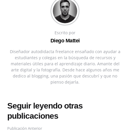
Escrito por
Diego Mattei
Diseñador autodidacta freelance ensañado con ayudar a
estudiantes y colegas en la búsqueda de recursos y
materiales útiles para el aprendizaje diario. Amante del
arte digital y la fotografía. Desde hace algunos años me
dedico al blogging, una pasión que descubrí y que no
pienso dejarla.
Seguir leyendo otras
publicaciones
Publicación Anterior