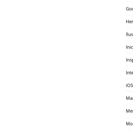
Go
Her
Ilu
Ini
Ins
Int
iOS
Mar
Me
Mon