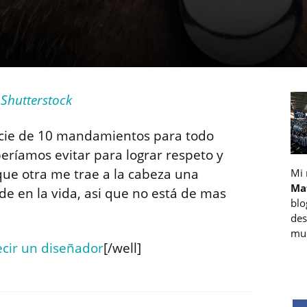
e
Shutterstock
ecie de 10 mandamientos para todo
ríamos evitar para lograr respeto y
que otra me trae a la cabeza una
Mi
Ma
de en la vida, asi que no está de mas
blo
des
muc
ecir un diseñador
[/well]