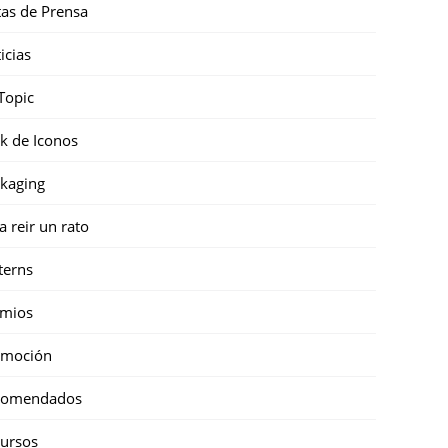
as de Prensa
icias
Topic
k de Iconos
kaging
a reir un rato
terns
emios
omoción
comendados
ursos