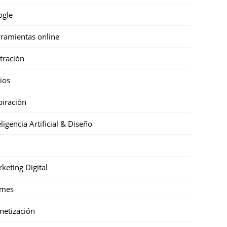
ogle
ramientas online
stración
cios
piración
eligencia Artificial & Diseño
keting Digital
mes
etización