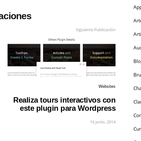
Ap
caciones
Art
Siguiente Publicación
Art
Au
Blo
Bru
Websites
Ch
Realiza tours interactivos con
Cla
este plugin para Wordpress
Co
16 junio, 2014
Cur