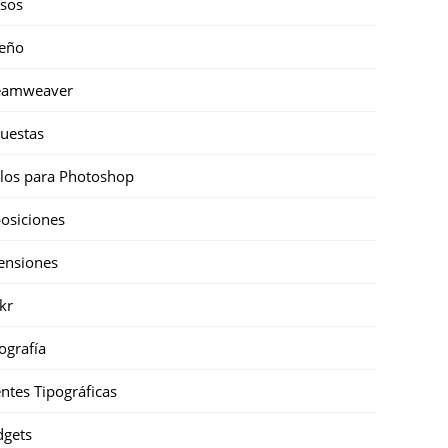
sos
eño
eamweaver
uestas
ilos para Photoshop
osiciones
ensiones
ckr
ografía
ntes Tipográficas
gets