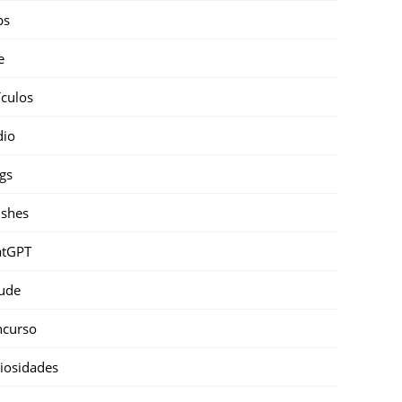
ps
e
ículos
dio
gs
shes
atGPT
ude
ncurso
iosidades