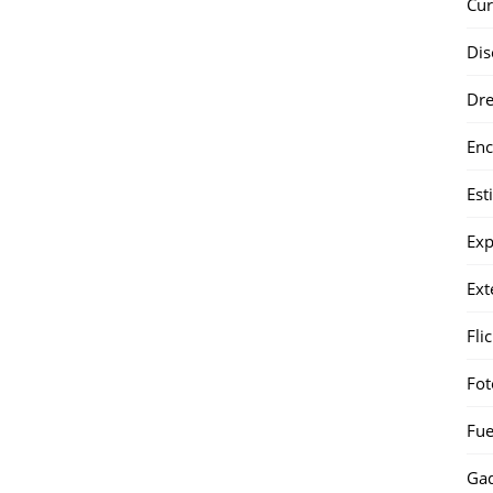
Cur
Dis
Dr
Enc
Est
Exp
Ext
Fli
Fot
Fue
Gad