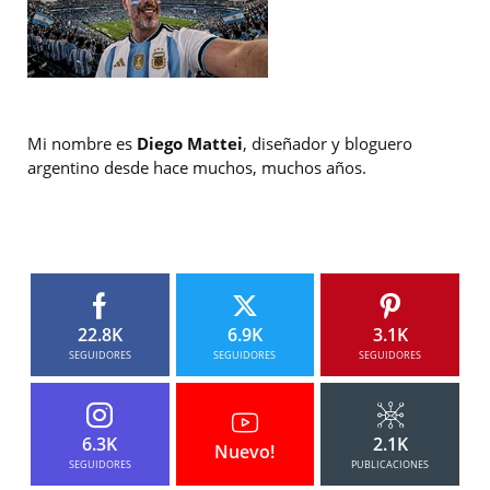
Mi nombre es
Diego Mattei
, diseñador y bloguero
argentino desde hace muchos, muchos años.
22.8K
6.9K
3.1K
SEGUIDORES
SEGUIDORES
SEGUIDORES
6.3K
2.1K
Nuevo!
SEGUIDORES
PUBLICACIONES