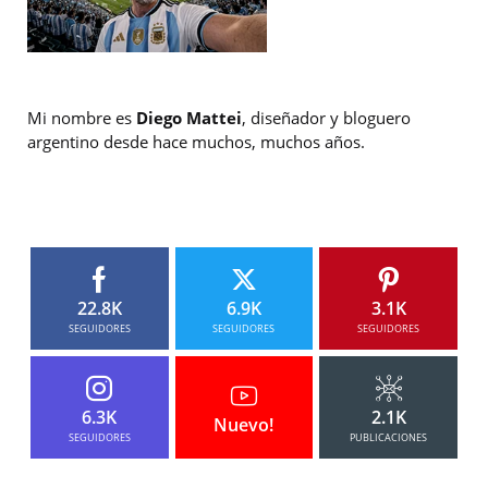
Mi nombre es
Diego Mattei
, diseñador y bloguero
argentino desde hace muchos, muchos años.
22.8K
6.9K
3.1K
SEGUIDORES
SEGUIDORES
SEGUIDORES
6.3K
2.1K
Nuevo!
SEGUIDORES
PUBLICACIONES