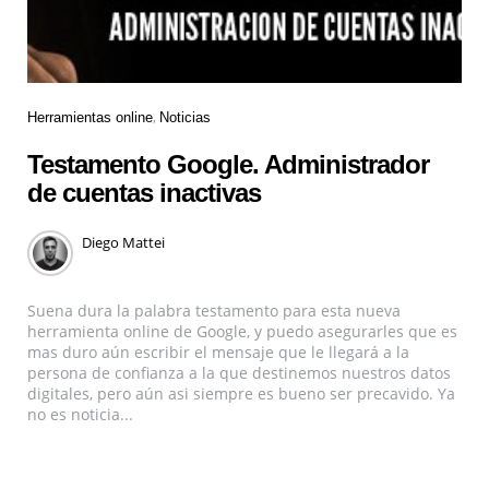
Herramientas online
Noticias
Testamento Google. Administrador
de cuentas inactivas
Diego Mattei
Suena dura la palabra testamento para esta nueva
herramienta online de Google, y puedo asegurarles que es
mas duro aún escribir el mensaje que le llegará a la
persona de confianza a la que destinemos nuestros datos
digitales, pero aún asi siempre es bueno ser precavido. Ya
no es noticia...