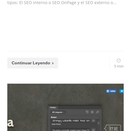
tipos: El SEO interno o SEO OnPage y el SEO externo o...
Continuar Leyendo
5 min