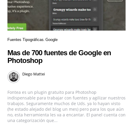
Fuentes Tipográficas
Google
Mas de 700 fuentes de Google en
Photoshop
Diego Mattei
Fontea es un plugin gratuito para Photoshop
indispensable para trabajar con fuentes y agilizar nuestros
trabajos. Seguramente muchos de Uds. ya lo hayan visto
(he estado alejado del blog un mes) pero para los que aún
no, esta herramienta les va a encantar. El panel cuenta con
una categorización que...