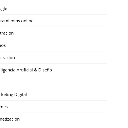
ogle
ramientas online
stración
cios
piración
eligencia Artificial & Diseño
keting Digital
mes
etización