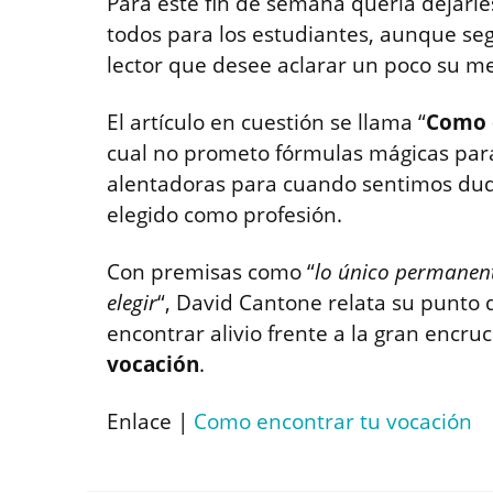
Para este fin de semana quería dejarl
todos para los estudiantes, aunque se
lector que desee aclarar un poco su m
El artículo en cuestión se llama “
Como 
cual no prometo fórmulas mágicas para 
alentadoras para cuando sentimos dud
elegido como profesión.
Con premisas como “
lo único permanent
elegir
“, David Cantone relata su punto 
encontrar alivio frente a la gran encru
vocación
.
Enlace |
Como encontrar tu vocación