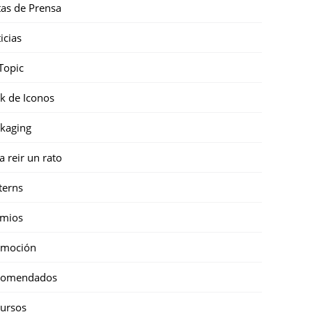
as de Prensa
icias
Topic
k de Iconos
kaging
a reir un rato
terns
emios
omoción
comendados
ursos