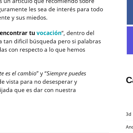
es un artículo que recomiendo sobre
guramente les sea de interés para todo
ente y sus miedos.
encontrar tu
vocación
“, dentro del
tan dificil búsqueda pero si palabras
as con respecto a lo que hemos
e es el cambio
” y “
Siempre puedes
C
de vista para no desesperar y
cijada que es dar con nuestra
3d
And