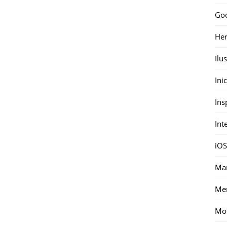
Go
Her
Ilu
Ini
Ins
Int
iOS
Mar
Me
Mon