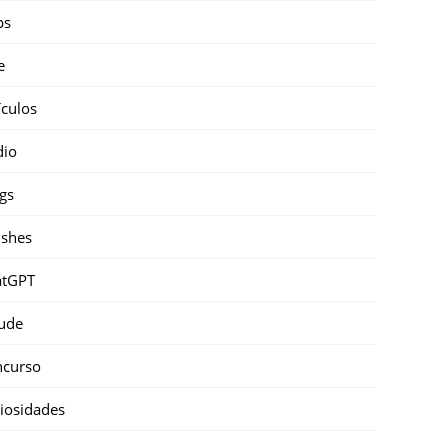
ps
e
ículos
dio
gs
shes
atGPT
ude
ncurso
iosidades