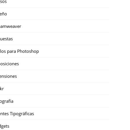
sos
eño
eamweaver
uestas
ilos para Photoshop
osiciones
ensiones
ckr
ografía
ntes Tipográficas
gets