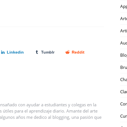
Ap
Art
Art
Au
Linkedin
Tumblr
Reddit
Blo
Bru
Ch
Cla
Co
nsañado con ayudar a estudiantes y colegas en la
útiles para el aprendizaje diario. Amante del arte
Cur
ce algunos años me dedico al blogging, una pasión que