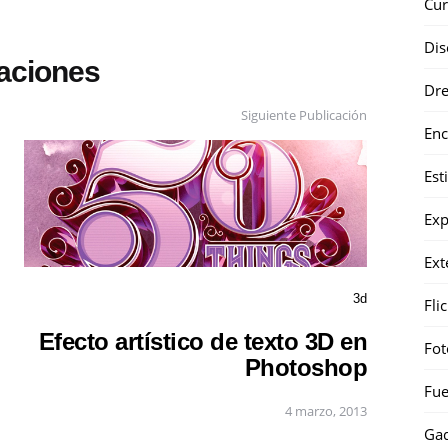
Cur
Dis
caciones
Dr
Siguiente Publicación
Enc
Est
Exp
Ext
3d
Fli
Efecto artístico de texto 3D en
Fot
Photoshop
Fue
4 marzo, 2013
Gad