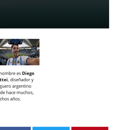
 nombre es
Diego
ttei
, diseñador y
guero argentino
de hace muchos,
hos años.