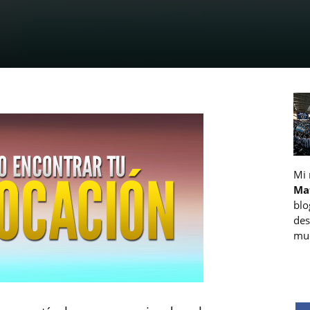
Mi
Ma
blo
des
muc