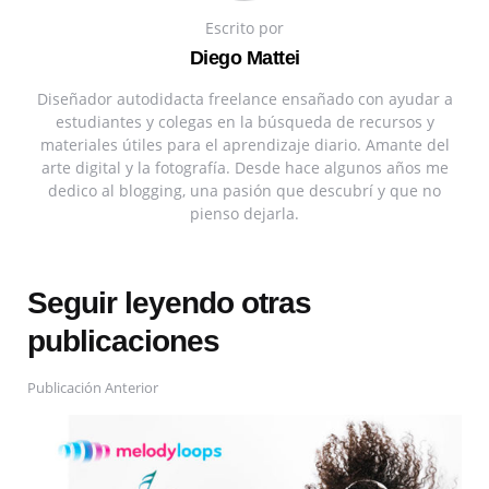
Escrito por
Diego Mattei
Diseñador autodidacta freelance ensañado con ayudar a
estudiantes y colegas en la búsqueda de recursos y
materiales útiles para el aprendizaje diario. Amante del
arte digital y la fotografía. Desde hace algunos años me
dedico al blogging, una pasión que descubrí y que no
pienso dejarla.
Seguir leyendo otras
publicaciones
Publicación Anterior