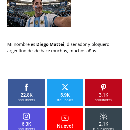
Mi nombre es
Diego Mattei
, diseñador y bloguero
argentino desde hace muchos, muchos años.
22.8K
6.9K
3.1K
SEGUIDORES
SEGUIDORES
SEGUIDORES
6.3K
2.1K
Nuevo!
SEGUIDORES
PUBLICACIONES