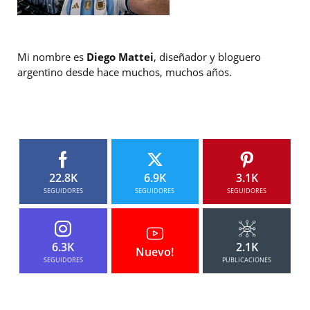
Mi nombre es
Diego Mattei
, diseñador y bloguero
argentino desde hace muchos, muchos años.
22.8K
6.9K
3.1K
SEGUIDORES
SEGUIDORES
SEGUIDORES
6.3K
2.1K
Nuevo!
SEGUIDORES
PUBLICACIONES