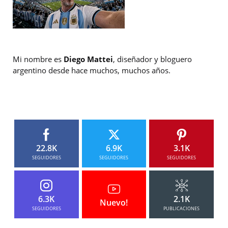
Mi nombre es
Diego Mattei
, diseñador y bloguero
argentino desde hace muchos, muchos años.
22.8K
6.9K
3.1K
SEGUIDORES
SEGUIDORES
SEGUIDORES
6.3K
2.1K
Nuevo!
SEGUIDORES
PUBLICACIONES