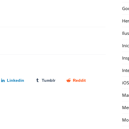
Go
Her
Ilu
Ini
Ins
Int
Linkedin
Tumblr
Reddit
iOS
Mar
Me
Mon