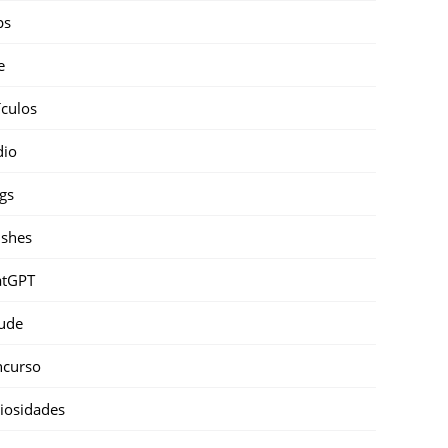
ps
e
ículos
dio
gs
shes
atGPT
ude
ncurso
iosidades