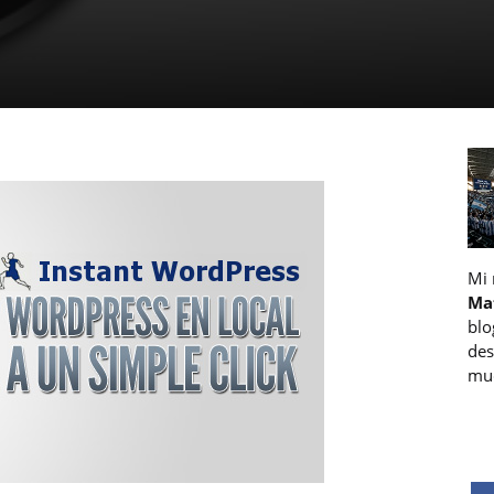
Mi
Ma
blo
des
muc