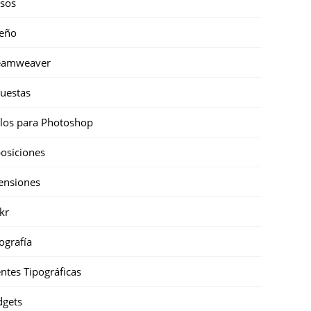
sos
eño
eamweaver
uestas
ilos para Photoshop
osiciones
ensiones
ckr
ografía
ntes Tipográficas
gets