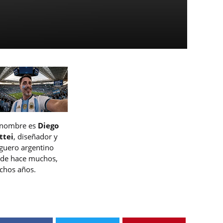
 nombre es
Diego
ttei
, diseñador y
guero argentino
de hace muchos,
hos años.