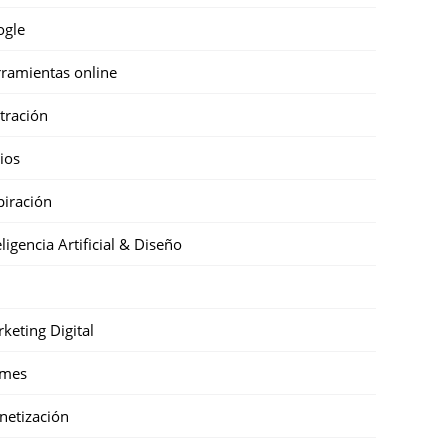
ogle
ramientas online
stración
cios
piración
eligencia Artificial & Diseño
keting Digital
mes
etización