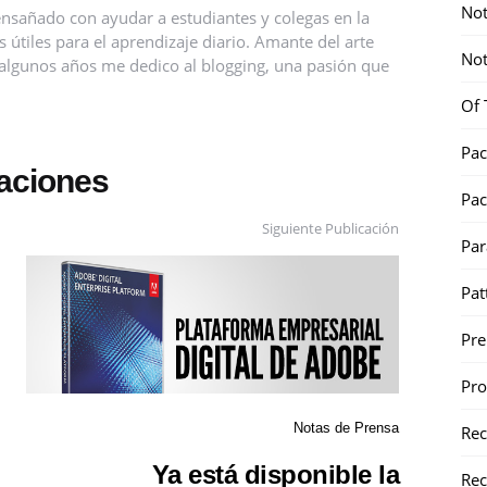
Not
nsañado con ayudar a estudiantes y colegas en la
útiles para el aprendizaje diario. Amante del arte
Not
ce algunos años me dedico al blogging, una pasión que
Of 
Pac
caciones
Pac
Siguiente Publicación
Par
Pat
Pr
Pr
Notas de Prensa
Re
Ya está disponible la
Rec