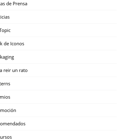
as de Prensa
icias
Topic
k de Iconos
kaging
a reir un rato
terns
emios
omoción
comendados
ursos