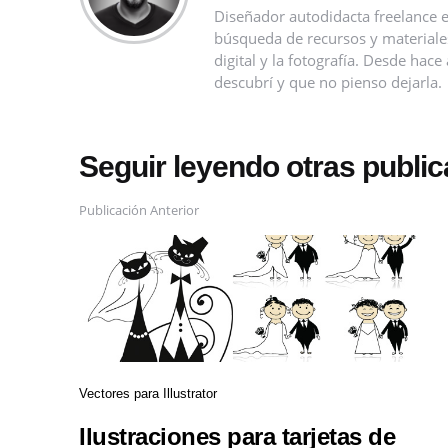
Diseñador autodidacta freelance e
búsqueda de recursos y materiales 
digital y la fotografía. Desde ha
descubrí y que no pienso dejarla.
Seguir leyendo otras publi
Publicación Anterior
Vectores para Illustrator
Ilustraciones para tarjetas de