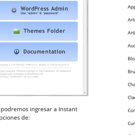
Ap
Art
Art
Au
Blo
Bru
Ch
Cla
, podremos ingresar a Instant
Co
pciones de:
Cur