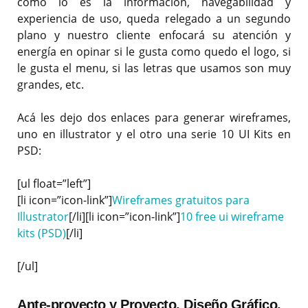
como lo es la información, navegabilidad y
experiencia de uso, queda relegado a un segundo
plano y nuestro cliente enfocará su atención y
energía en opinar si le gusta como quedo el logo, si
le gusta el menu, si las letras que usamos son muy
grandes, etc.
Acá les dejo dos enlaces para generar wireframes,
uno en illustrator y el otro una serie 10 UI Kits en
PSD:
[ul float=”left”]
[li icon=”icon-link”]
Wireframes gratuitos para
Illustrator
[/li][li icon=”icon-link”]
10 free ui wireframe
kits (PSD)
[/li]
[/ul]
Ante-proyecto y Proyecto. Diseño Gráfico.