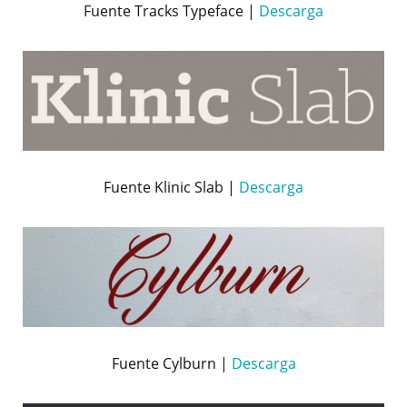
Fuente Tracks Typeface |
Descarga
Fuente Klinic Slab |
Descarga
Fuente Cylburn |
Descarga