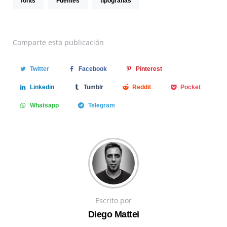
fonts
Fuentes
tipografias
Comparte
esta publicación
Twitter
Facebook
Pinterest
Linkedin
Tumblr
Reddit
Pocket
Whatsapp
Telegram
Escrito por
Diego Mattei