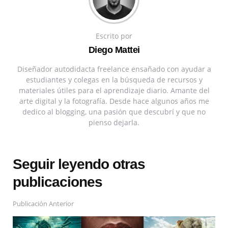
Escrito por
Diego Mattei
Diseñador autodidacta freelance ensañado con ayudar a
estudiantes y colegas en la búsqueda de recursos y
materiales útiles para el aprendizaje diario. Amante del
arte digital y la fotografía. Desde hace algunos años me
dedico al blogging, una pasión que descubrí y que no
pienso dejarla.
Seguir leyendo otras
publicaciones
Publicación Anterior