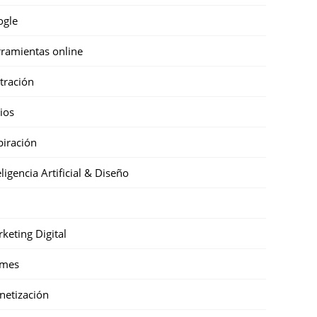
ogle
ramientas online
stración
cios
piración
eligencia Artificial & Diseño
keting Digital
mes
etización