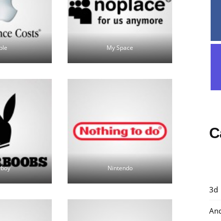
ple
My Space
C
yboy
Nintendo
3d
And