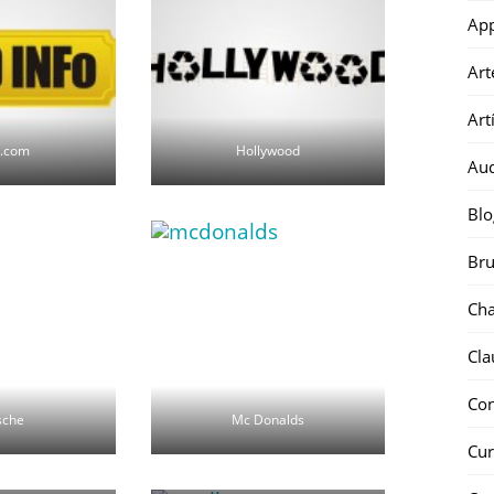
Ap
Art
Art
.com
Hollywood
Au
Blo
Bru
Ch
Cla
Co
sche
Mc Donalds
Cur
iadas
Marlboro