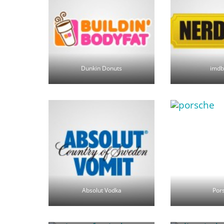
Dunkin Donuts
imdb
Absolut Vodka
Por
Microsoft Windows
Olimp