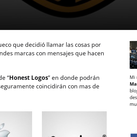
ueco que decidió llamar las cosas por
andes marcas con mensajes que hacen
de “
Honest Logos
” en donde podrán
Mi
Ma
 seguramente coincidirán con mas de
blo
des
muc