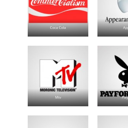
Coca Cola
Ap
Mtv
Pla