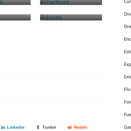
Cur
kia
Disney
Dis
Dr
Enc
Est
Exp
Ext
Fli
Fot
Fue
Gad
Linkedin
Tumblr
Reddit