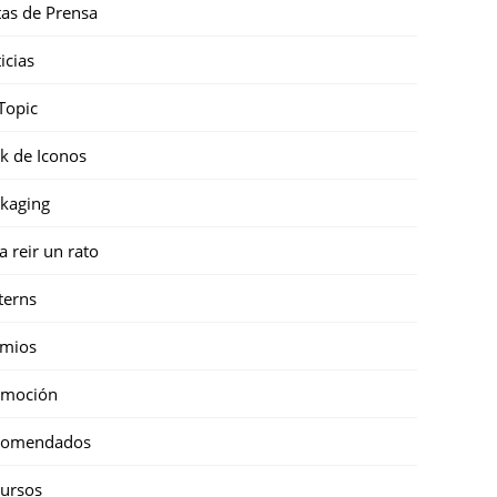
as de Prensa
icias
Topic
k de Iconos
kaging
a reir un rato
terns
emios
omoción
comendados
ursos