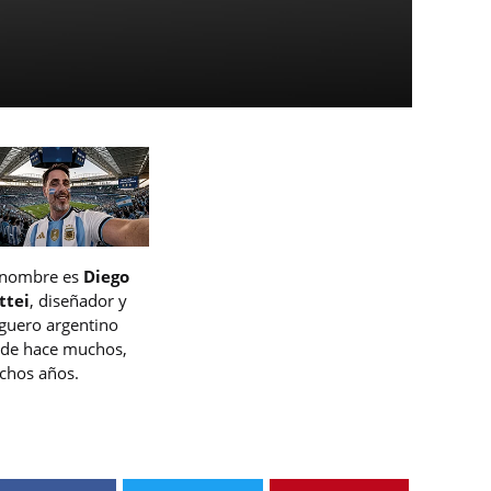
 nombre es
Diego
ttei
, diseñador y
guero argentino
de hace muchos,
hos años.