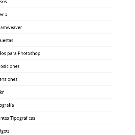
sos
eño
eamweaver
uestas
ilos para Photoshop
osiciones
ensiones
ckr
ografía
ntes Tipográficas
gets