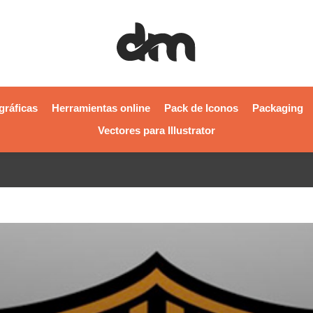
gráficas
Herramientas online
Pack de Iconos
Packaging
Vectores para Illustrator