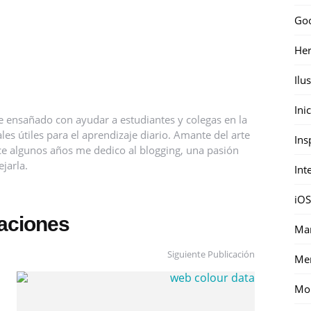
Go
Her
Ilu
Ini
e ensañado con ayudar a estudiantes y colegas en la
es útiles para el aprendizaje diario. Amante del arte
Ins
hace algunos años me dedico al blogging, una pasión
jarla.
Int
iOS
caciones
Mar
Siguiente Publicación
Me
Mon