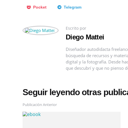
Pocket
Telegram
Escrito por
Diego Mattei
Diseñador autodidacta freelanc
búsqueda de recursos y material
digital y la fotografía. Desde 
que descubrí y que no pienso de
Seguir leyendo otras publi
Publicación Anterior