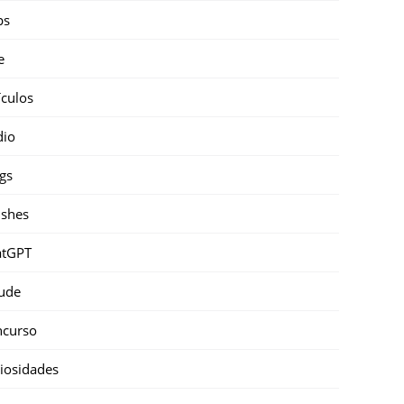
ps
e
ículos
dio
gs
shes
atGPT
ude
ncurso
iosidades