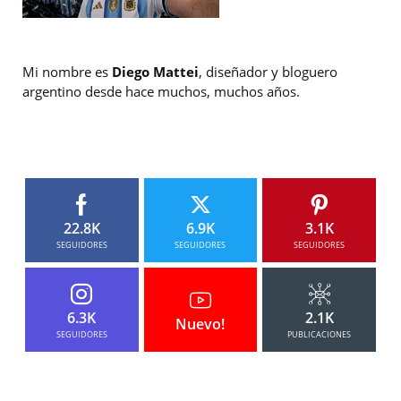
Mi nombre es
Diego Mattei
, diseñador y bloguero
argentino desde hace muchos, muchos años.
22.8K
6.9K
3.1K
SEGUIDORES
SEGUIDORES
SEGUIDORES
6.3K
2.1K
Nuevo!
SEGUIDORES
PUBLICACIONES