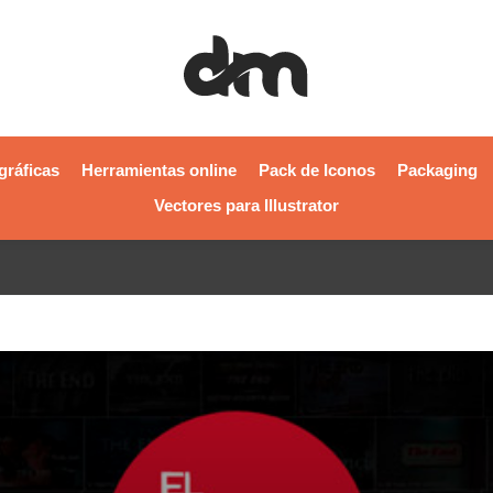
gráficas
Herramientas online
Pack de Iconos
Packaging
Vectores para Illustrator