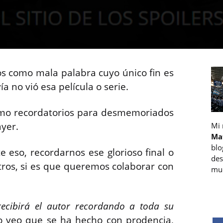
tos como mala palabra cuyo único fin es
ía no vió esa película o serie.
como recordatorios para desmemoriados
ayer.
Mi
Ma
blo
 eso, recordarnos ese glorioso final o
des
tros, si es que queremos colaborar con
muc
recibirá el autor recordando a toda su
tio veo que se ha hecho con prodencia,