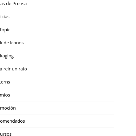
as de Prensa
icias
Topic
k de Iconos
kaging
a reir un rato
terns
emios
omoción
comendados
ursos