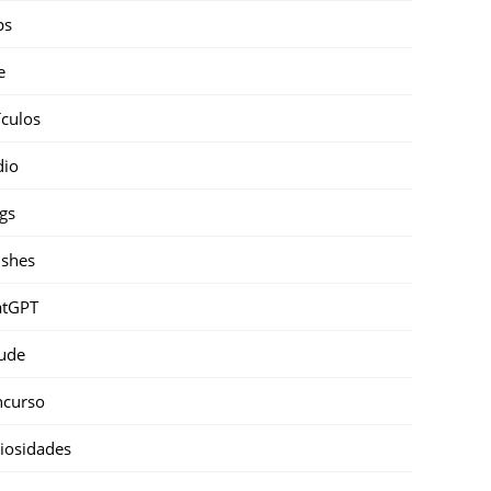
ps
e
ículos
dio
gs
shes
atGPT
ude
ncurso
iosidades