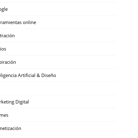
ogle
ramientas online
stración
cios
piración
eligencia Artificial & Diseño
keting Digital
mes
etización