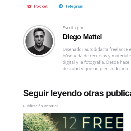
Pocket
Telegram
Escrito por
Diego Mattei
Diseñador autodidacta freelance e
búsqueda de recursos y materiales 
digital y la fotografía. Desde ha
descubrí y que no pienso dejarla.
Seguir leyendo otras publi
Publicación Anterior