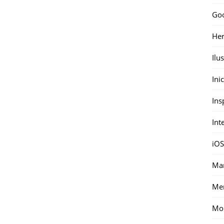
Go
Her
Ilu
Ini
Ins
Int
iOS
Mar
Me
Mon