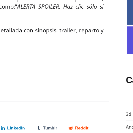
como:”
ALERTA SPOILER: Haz clic sólo si
tallada con sinopsis, trailer, reparto y
C
3d
And
Linkedin
Tumblr
Reddit