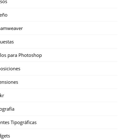
sos
eño
eamweaver
uestas
ilos para Photoshop
osiciones
ensiones
ckr
ografía
ntes Tipográficas
gets