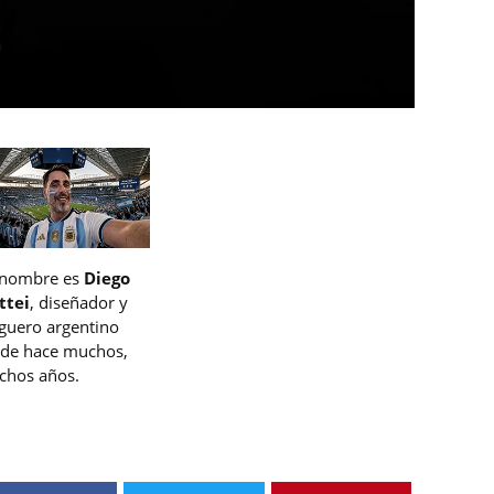
 nombre es
Diego
ttei
, diseñador y
guero argentino
de hace muchos,
hos años.