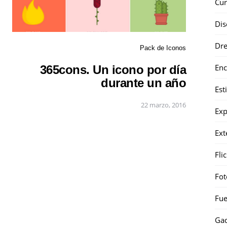
Cur
Dis
Dr
Pack de Iconos
Enc
365cons. Un icono por día
durante un año
Est
22 marzo, 2016
Exp
Ext
Fli
Fot
Fue
Gad