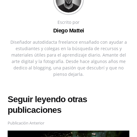
Escrito por
Diego Mattei
Diseñador autodidacta freelance ensañado con ayudar a
estudiantes y colegas en la búsqueda de recursos y
materiales útiles para el aprendizaje diario. Amante del
arte digital y la fotografía. Desde hace algunos años me
dedico al blogging, una pasión que descubrí y que no
pienso dejarla.
Seguir leyendo otras
publicaciones
Publicación Anterior