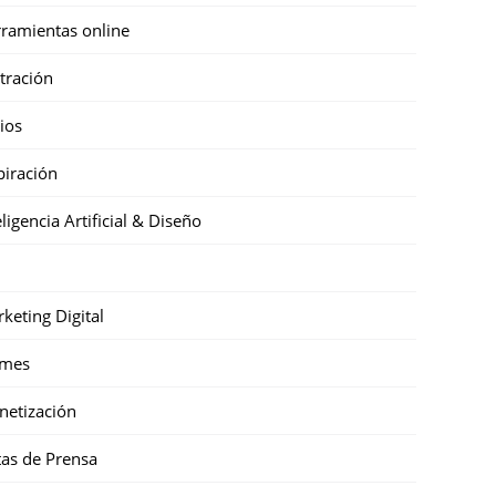
ramientas online
stración
cios
piración
eligencia Artificial & Diseño
keting Digital
mes
etización
as de Prensa