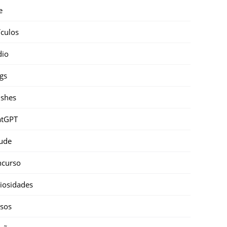
e
ículos
dio
gs
shes
atGPT
ude
ncurso
iosidades
sos