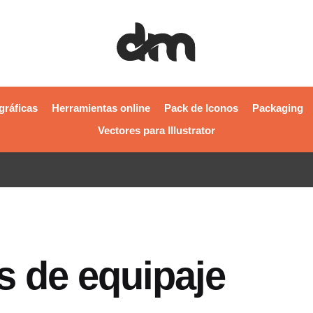
gráficas
Herramientas online
Pack de Iconos
Packaging
Vectores para Illustrator
s de equipaje