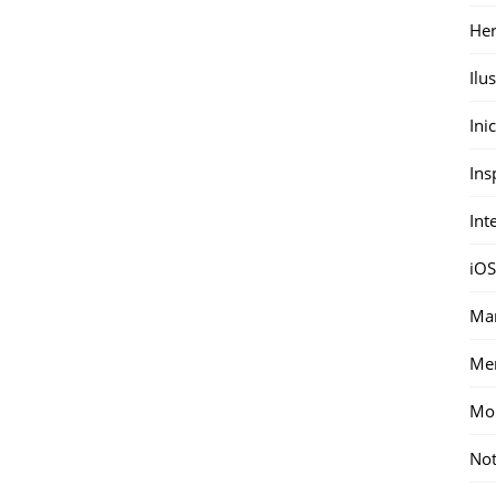
Her
Ilu
Ini
Ins
Int
iOS
Mar
Me
Mon
Not