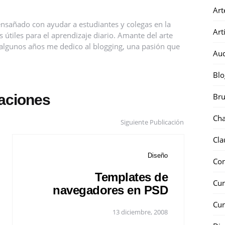
Art
nsañado con ayudar a estudiantes y colegas en la
Art
útiles para el aprendizaje diario. Amante del arte
ce algunos años me dedico al blogging, una pasión que
Au
Blo
caciones
Bru
Ch
Siguiente Publicación
Cla
Diseño
Co
Templates de
Cur
navegadores en PSD
Cur
13 diciembre, 2008