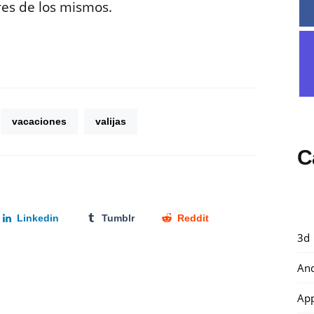
res de los mismos.
vacaciones
valijas
C
Linkedin
Tumblr
Reddit
3d
And
Ap