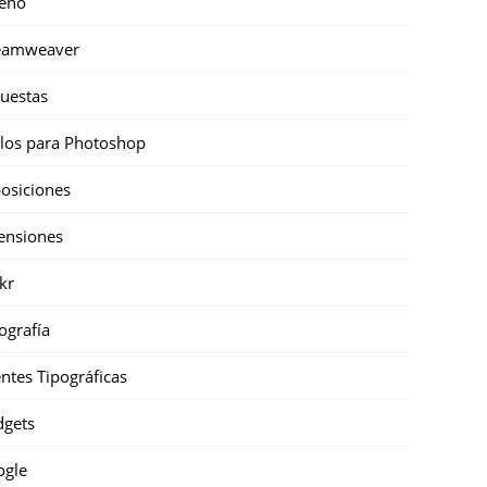
eño
eamweaver
uestas
ilos para Photoshop
osiciones
ensiones
ckr
ografía
ntes Tipográficas
gets
ogle