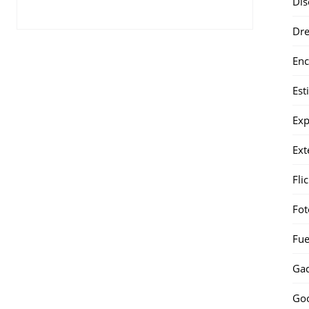
Dis
Dr
Enc
Est
Exp
Ext
Fli
Fot
Fue
Gad
Go