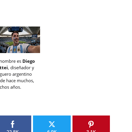
 nombre es
Diego
ttei
, diseñador y
guero argentino
de hace muchos,
hos años.
22.8K
6.9K
3.1K