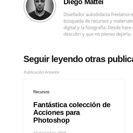
Diego Mattei
Diseñador autodidacta freelance e
búsqueda de recursos y materiales 
digital y la fotografía. Desde ha
descubrí y que no pienso dejarla.
Seguir leyendo otras publi
Publicación Anterior
Recursos
Fantástica colección de
Acciones para
Photoshop