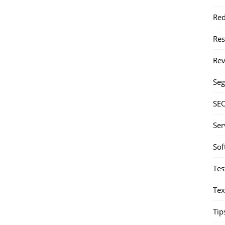
Red
Re
Rev
Seg
SE
Ser
Sof
Tes
Tex
Tip