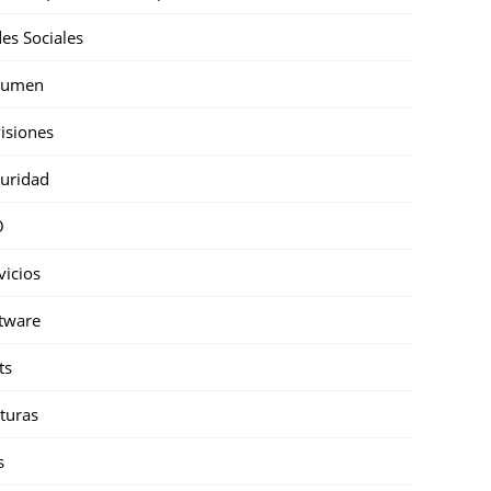
es Sociales
sumen
isiones
uridad
O
vicios
tware
ts
turas
s