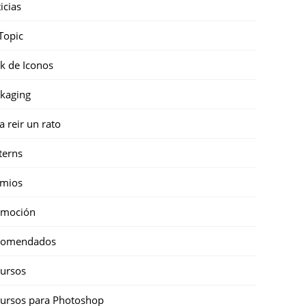
icias
Topic
k de Iconos
kaging
a reir un rato
terns
emios
omoción
comendados
ursos
ursos para Photoshop