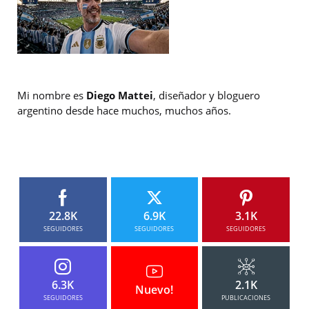
Mi nombre es
Diego Mattei
, diseñador y bloguero
argentino desde hace muchos, muchos años.
22.8K
6.9K
3.1K
SEGUIDORES
SEGUIDORES
SEGUIDORES
6.3K
2.1K
Nuevo!
SEGUIDORES
PUBLICACIONES