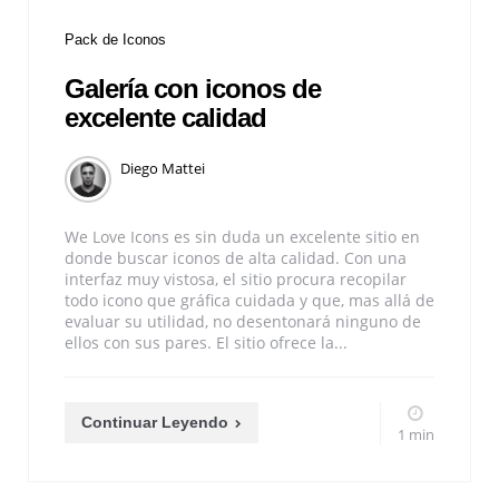
Pack de Iconos
Galería con iconos de
excelente calidad
Diego Mattei
We Love Icons es sin duda un excelente sitio en
donde buscar iconos de alta calidad. Con una
interfaz muy vistosa, el sitio procura recopilar
todo icono que gráfica cuidada y que, mas allá de
evaluar su utilidad, no desentonará ninguno de
ellos con sus pares. El sitio ofrece la...
Continuar Leyendo
1 min