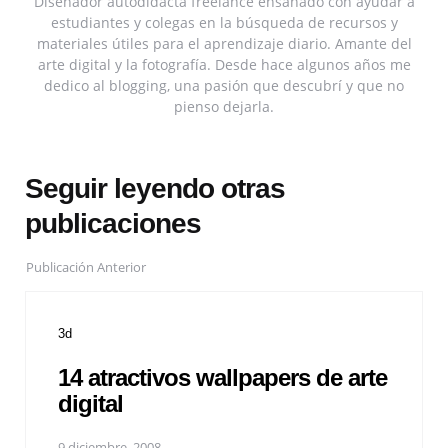
Diseñador autodidacta freelance ensañado con ayudar a
estudiantes y colegas en la búsqueda de recursos y
materiales útiles para el aprendizaje diario. Amante del
arte digital y la fotografía. Desde hace algunos años me
dedico al blogging, una pasión que descubrí y que no
pienso dejarla.
Seguir leyendo otras
publicaciones
Publicación Anterior
3d
14 atractivos wallpapers de arte
digital
9 diciembre, 2008