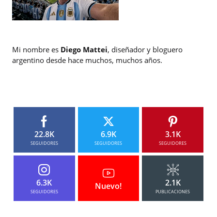
Mi nombre es
Diego Mattei
, diseñador y bloguero
argentino desde hace muchos, muchos años.
22.8K
6.9K
3.1K
SEGUIDORES
SEGUIDORES
SEGUIDORES
6.3K
2.1K
Nuevo!
SEGUIDORES
PUBLICACIONES