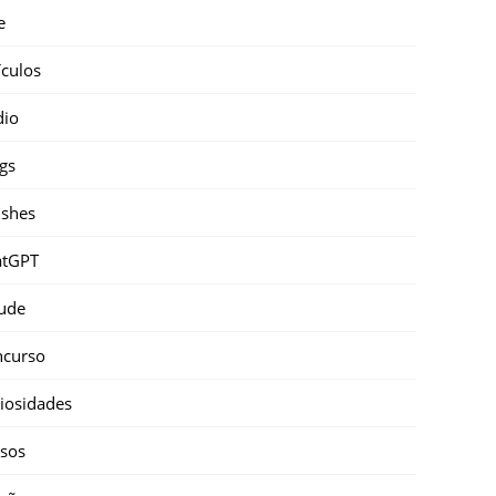
e
ículos
dio
gs
shes
atGPT
ude
ncurso
iosidades
sos