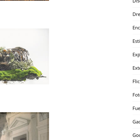
Dis
Dr
Enc
Est
Exp
Ext
Fli
Fot
Fue
Gad
Go