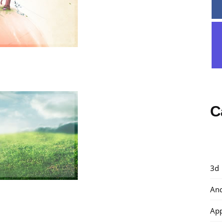
C
3d
And
Ap