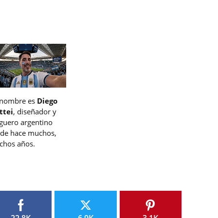
 nombre es
Diego
ttei
, diseñador y
guero argentino
de hace muchos,
hos años.
22.8K
6.9K
3.1K