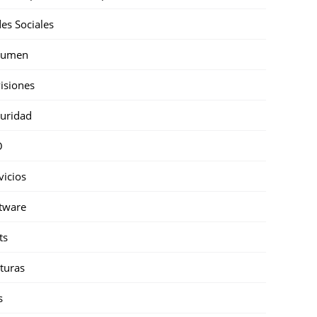
es Sociales
sumen
isiones
uridad
O
vicios
tware
ts
turas
s