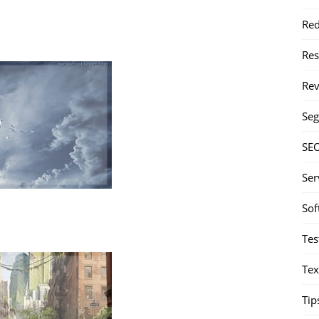
Red
Re
Rev
Seg
SE
Ser
Sof
Tes
Tex
Tip