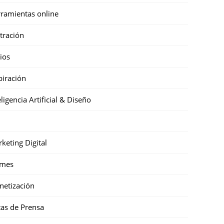
ramientas online
stración
cios
piración
eligencia Artificial & Diseño
keting Digital
mes
etización
as de Prensa