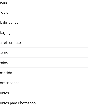
icias
Topic
k de Iconos
kaging
a reir un rato
terns
emios
omoción
comendados
ursos
ursos para Photoshop