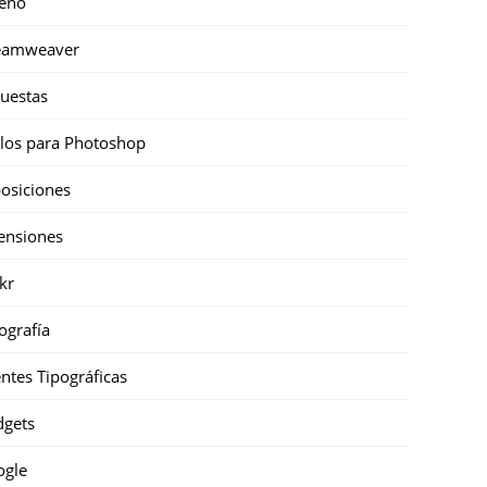
eño
eamweaver
uestas
ilos para Photoshop
osiciones
ensiones
ckr
ografía
ntes Tipográficas
gets
ogle