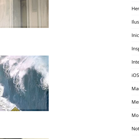
Her
Ilu
Ini
Ins
Int
iOS
Mar
Me
Mon
Not