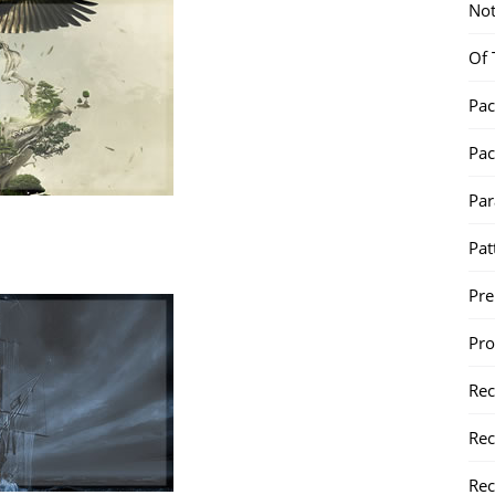
Not
Of 
Pac
Pac
Par
Pat
Pr
Pr
Re
Rec
Rec