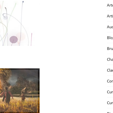
Art
Art
Au
Blo
Bru
Ch
Cla
Co
Cur
Cur