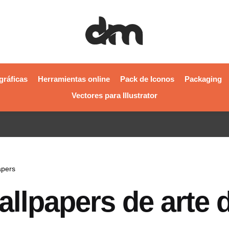
gráficas
Herramientas online
Pack de Iconos
Packaging
Vectores para Illustrator
apers
allpapers de arte d