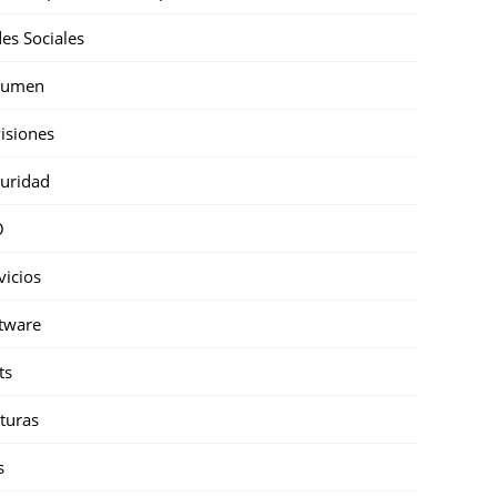
es Sociales
sumen
isiones
uridad
O
vicios
tware
ts
turas
s