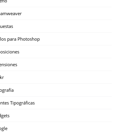
eño
eamweaver
uestas
ilos para Photoshop
osiciones
ensiones
ckr
ografía
ntes Tipográficas
gets
ogle