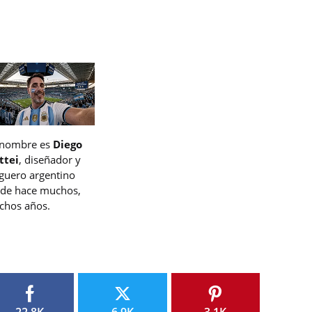
 nombre es
Diego
ttei
, diseñador y
guero argentino
de hace muchos,
hos años.
22.8K
6.9K
3.1K