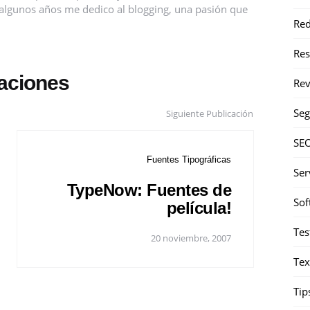
ce algunos años me dedico al blogging, una pasión que
Red
Re
caciones
Rev
Seg
Siguiente Publicación
SE
Fuentes Tipográficas
Ser
TypeNow: Fuentes de
Sof
película!
Tes
20 noviembre, 2007
Tex
Tip