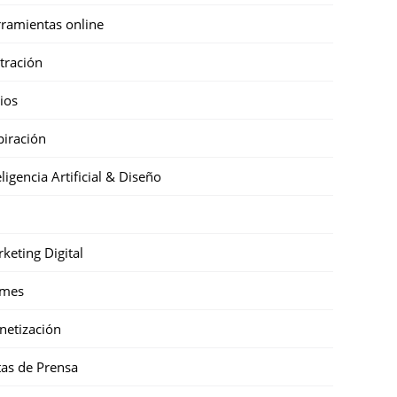
ramientas online
stración
cios
piración
eligencia Artificial & Diseño
keting Digital
mes
etización
as de Prensa