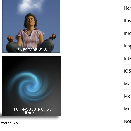
Her
Ilu
Ini
Ins
Int
iOS
Mar
Me
Mon
Not