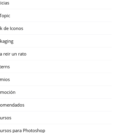
icias
Topic
k de Iconos
kaging
a reir un rato
terns
emios
omoción
comendados
ursos
ursos para Photoshop