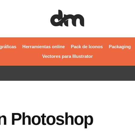
gráficas
Herramientas online
Pack de Iconos
Packaging
Vectores para Illustrator
n Photoshop