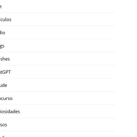
e
ículos
dio
gs
shes
atGPT
ude
ncurso
iosidades
sos