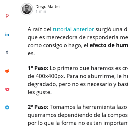
Diego Mattei
1 min
A raíz del
tutorial anterior
surgió una d
que es merecedora de responderla medi
como consigo o hago, el
efecto de hu
es.
1º Paso:
Lo primero que haremos es cr
de 400x400px. Para no aburrirme, le h
degradado, pero no es necesario y ba
les guste.
2º Paso:
Tomamos la herramienta lazo 
querramos dependiendo de la composic
por lo que la forma no es tan important