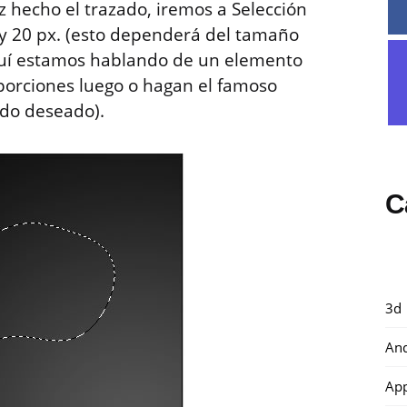
z hecho el trazado, iremos a Selección
 y 20 px. (esto dependerá del tamaño
aquí estamos hablando de un elemento
porciones luego o hagan el famoso
ado deseado).
C
3d
And
Ap