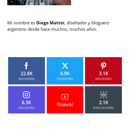
Mi nombre es
Diego Mattei
, diseñador y bloguero
argentino desde hace muchos, muchos años.
22.8K
6.9K
3.1K
SEGUIDORES
SEGUIDORES
SEGUIDORES
6.3K
2.1K
Nuevo!
SEGUIDORES
PUBLICACIONES