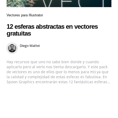
Vectores para Illustrator
12 esferas abstractas en vectores
gratuitas
Diego Mattei
Hay recursos que uno no sabe bien donde y cuando
aplicarlo pero al verlo nos tienta descargarlo. Y este pack
de vectores es uno de ellos (por lo menos para mi) ya que
la calidad y complejidad de estas esferas es fabulosa. En
Spoon Graphics encontrarán estas 12 fantásticas esferas...