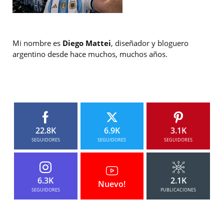
Mi nombre es
Diego Mattei
, diseñador y bloguero
argentino desde hace muchos, muchos años.
22.8K
6.9K
3.1K
SEGUIDORES
SEGUIDORES
SEGUIDORES
6.3K
2.1K
Nuevo!
SEGUIDORES
PUBLICACIONES