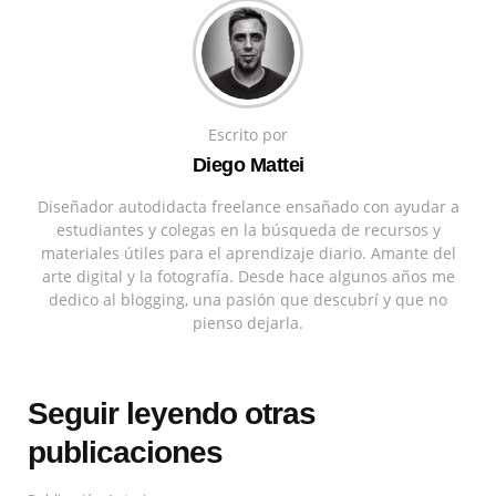
Escrito por
Diego Mattei
Diseñador autodidacta freelance ensañado con ayudar a
estudiantes y colegas en la búsqueda de recursos y
materiales útiles para el aprendizaje diario. Amante del
arte digital y la fotografía. Desde hace algunos años me
dedico al blogging, una pasión que descubrí y que no
pienso dejarla.
Seguir leyendo otras
publicaciones