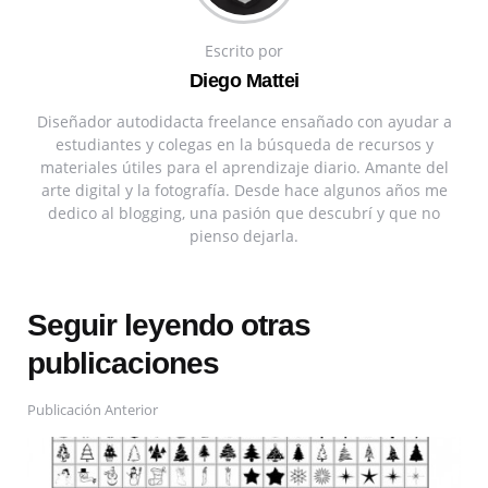
Escrito por
Diego Mattei
Diseñador autodidacta freelance ensañado con ayudar a
estudiantes y colegas en la búsqueda de recursos y
materiales útiles para el aprendizaje diario. Amante del
arte digital y la fotografía. Desde hace algunos años me
dedico al blogging, una pasión que descubrí y que no
pienso dejarla.
Seguir leyendo otras
publicaciones
Publicación Anterior