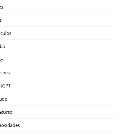
ps
e
ículos
dio
gs
shes
atGPT
ude
ncurso
iosidades