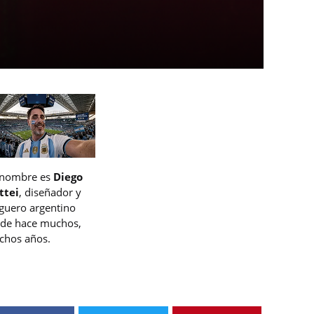
 nombre es
Diego
ttei
, diseñador y
guero argentino
de hace muchos,
hos años.