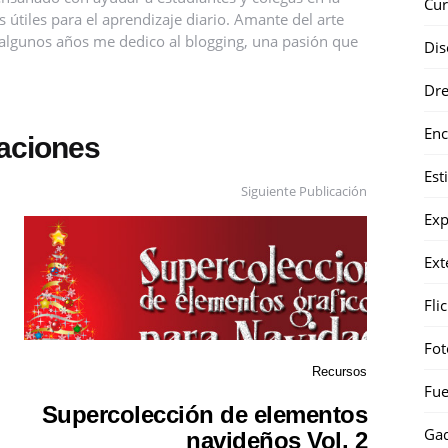
Cur
útiles para el aprendizaje diario. Amante del arte
ce algunos años me dedico al blogging, una pasión que
Dis
Dr
Enc
caciones
Est
Siguiente Publicación
Exp
Ext
Fli
Fot
Recursos
Fue
Supercolección de elementos
Gad
navideños Vol. 2