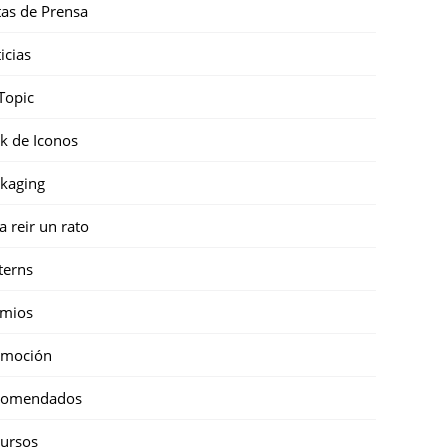
as de Prensa
icias
Topic
k de Iconos
kaging
a reir un rato
terns
emios
omoción
comendados
ursos