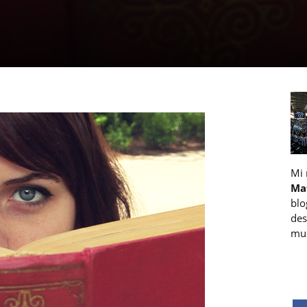
Mi
Ma
blo
des
muc