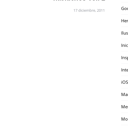
Go
17 diciembre, 2011
Her
Ilu
Ini
Ins
Int
iOS
Mar
Me
Mon