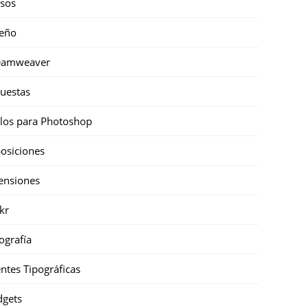
sos
eño
eamweaver
uestas
ilos para Photoshop
osiciones
ensiones
ckr
ografía
ntes Tipográficas
gets