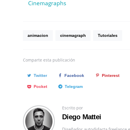
Cinemagraphs
animacion
cinemagraph
Tutoriales
Comparte
esta publicación
Twitter
Facebook
Pinterest
Pocket
Telegram
Escrito por
Diego Mattei
Diseñador autodidacta freelance e