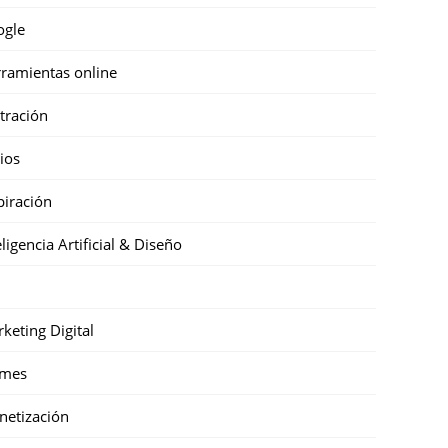
ogle
ramientas online
stración
cios
piración
eligencia Artificial & Diseño
keting Digital
mes
etización