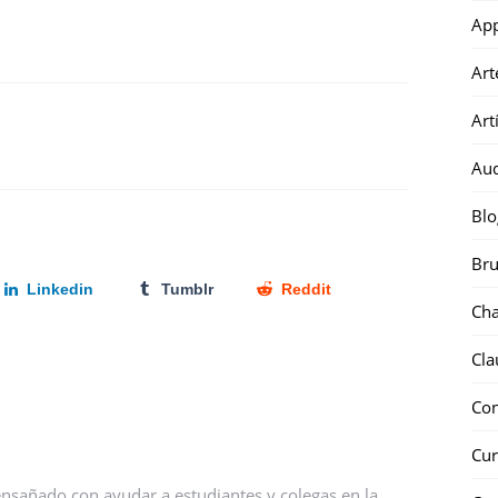
Ap
Art
Art
Au
Blo
Bru
Linkedin
Tumblr
Reddit
Ch
Cla
Co
Cur
nsañado con ayudar a estudiantes y colegas en la